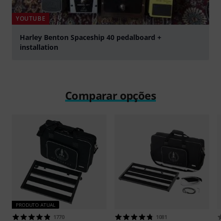
YOUTUBE
Harley Benton Spaceship 40 pedalboard +
installation
Tocar
Comparar opções
PRODUTO ATUAL
1770
1081