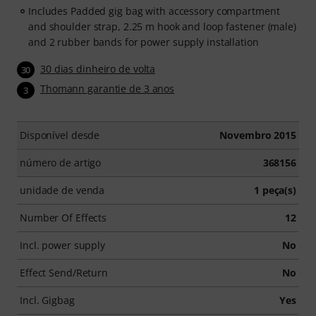
Includes Padded gig bag with accessory compartment
and shoulder strap, 2.25 m hook and loop fastener (male)
and 2 rubber bands for power supply installation
30 dias dinheiro de volta
30
Thomann garantie de 3 anos
3
Disponível desde
Novembro 2015
número de artigo
368156
unidade de venda
1 peça(s)
Number Of Effects
12
Incl. power supply
No
Effect Send/Return
No
Incl. Gigbag
Yes