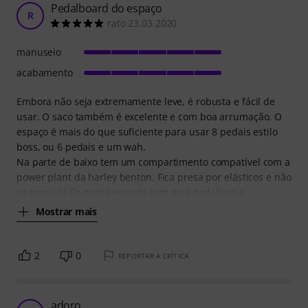
Pedalboard do espaço
R
rato 23.03.2020
manuseio
acabamento
Embora não seja extremamente leve, é robusta e fácil de
usar. O saco também é excelente e com boa arrumação. O
espaço é mais do que suficiente para usar 8 pedais estilo
boss, ou 6 pedais e um wah.
Na parte de baixo tem um compartimento compatível com a
power plant da harley benton. Fica presa por elásticos e não
se mexe. Já fiz muita estrada com esta pedaleira e,
Mostrar mais
2
0
REPORTAR A CRÍTICA
adoro