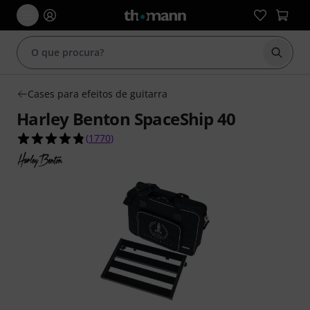
Inicia
Cases para efeitos de guitarra
Harley Benton SpaceShip 40
4.8 de 5 estrelas de 1770 avaliações de clientes
(
1770
)