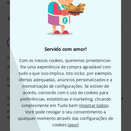
Nela tenho 6 pedais mas cabem mais dois ou três
1
0
REPORTAR A CRÍTICA
Easy to use
S
sprr 08.10.2024
Servido com amor!
manuseio
Com os nossos cookies, queremos providenciar-
acabamento
lhe uma experiência de compra agradável com
tudo o que isso implica. Isto inclui, por exemplo,
For the price for me is a 5. Already one year using it every
ofertas adequadas, anúncios personalizados e a
week and still is perfect condition.
memorização de configurações. Se estiver de
acordo, concorde com o uso de cookies para
Things that could be better that I think it would not increase
preferências, estatísticas e marketing, clicando
much the price of the product: 1 - have in the bottom some
simplesmente em ‘Tudo bem’ (
mostrar todos
).
metal rings to tie the cables; 2 - the height adjuster its not
Você pode revogar o seu consentimento a
the best
qualquer momento através das configurações de
cookies (
aqui
)