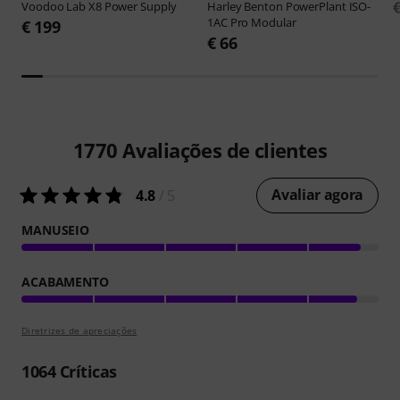
Voodoo Lab
X8 Power Supply
Harley Benton
PowerPlant ISO-
1AC Pro Modular
€ 199
€ 66
1770
Avaliações de clientes
Avaliar agora
4.8
/ 5
MANUSEIO
ACABAMENTO
Diretrizes de apreciações
1064
Críticas