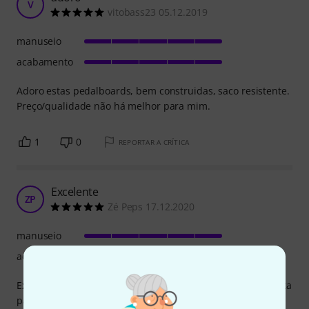
V
vitobass23 05.12.2019
manuseio
acabamento
Adoro estas pedalboards, bem construidas, saco resistente.
Preço/qualidade não há melhor para mim.
1
0
REPORTAR A CRÍTICA
Excelente
ZP
Zé Peps 17.12.2020
manuseio
acabamento
Excelente pedalboard! Já tinha a maior e agora comprei esta
para o meu set de busking. Tem a mala e os acessórios.