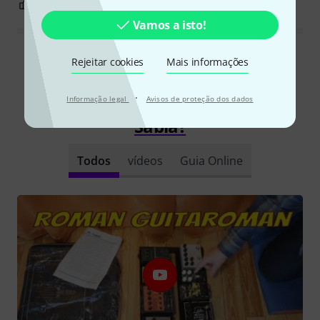
0
0
REPORTAR A CRÍTICA
Vamos a isto!
Ler todas as reviews
Rejeitar cookies
Mais informações
·
Informação legal
Avisos de proteção dos dados
Sabia?
Todos
vídeos
Guia Online