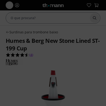
Inicia
Surdinas para trombone baixo
Humes & Berg New Stone Lined ST-
199 Cup
4.5 de 5 estrelas de 4 avaliações de clientes
(
4
)