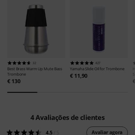
32
427
Best Brass
Warm Up Mute Bass
Yamaha
Slide Oil for Trombone
H
Trombone
S
€ 11,90
€ 130
4
Avaliações de clientes
Avaliar agora
4.5
/ 5