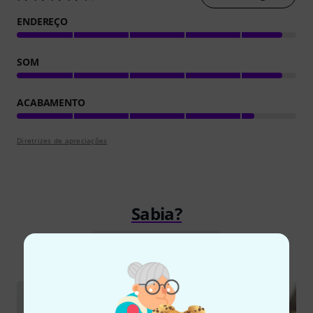
ENDEREÇO
SOM
ACABAMENTO
Diretrizes de apreciações
Sabia?
Todos
Guia Online