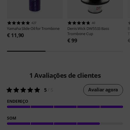
427
40
Yamaha
Slide Oil for Trombone
Denis Wick
DW5533 Bass
B
Trombone Cup
T
€ 11,90
€ 99
1
Avaliações de clientes
Avaliar agora
5
/ 5
ENDEREÇO
SOM