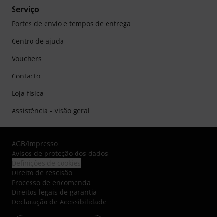
Serviço
Portes de envio e tempos de entrega
Centro de ajuda
Vouchers
Contacto
Loja física
Assistência - Visão geral
AGB
/
Impresso
Avisos de proteção dos dados
Definições de cookies
Direito de rescisão
Processo de encomenda
Direitos legais de garantia
Declaração de Acessibilidade