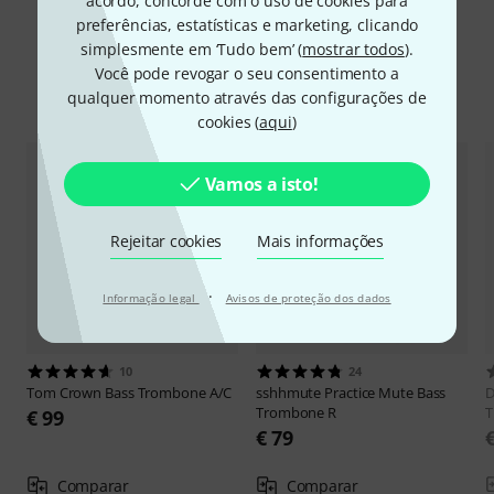
acordo, concorde com o uso de cookies para
preferências, estatísticas e marketing, clicando
simplesmente em ‘Tudo bem’ (
mostrar todos
).
Você pode revogar o seu consentimento a
Comparar opções
qualquer momento através das configurações de
cookies (
aqui
)
Vamos a isto!
Rejeitar cookies
Mais informações
·
Informação legal
Avisos de proteção dos dados
10
24
Tom Crown
Bass Trombone A/C
sshhmute
Practice Mute Bass
D
Trombone R
T
€ 99
€ 79
Comparar
Comparar