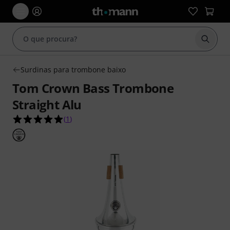
Inicia
Surdinas para trombone baixo
Tom Crown Bass Trombone
Straight Alu
5.0 de 5 estrelas de 1 avaliações de clientes
(
1
)