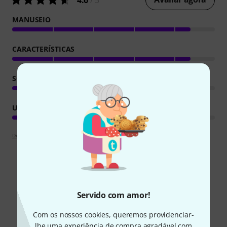
4.6
/ 5
MANUSEIO
CARACTERÍSTICAS
SOM/QUALIDADE
UTILIZAÇÃO DE COMPUTADOR
Diretrizes de apreciações
Sabia?
Servido com amor!
Todos
Guia Online
Downloads
Com os nossos cookies, queremos providenciar-
lhe uma experiência de compra agradável com