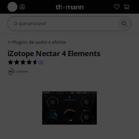
Inicia
Plugins de audio e efeitos
iZotope Nectar 4 Elements
4.6 de 5 estrelas de 5 avaliações de clientes
(
5
)