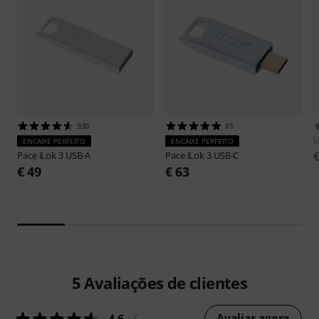
930
81
i
ENCAIXE PERFEITO
ENCAIXE PERFEITO
Pace
iLok 3 USB-A
Pace
iLok 3 USB-C
€ 49
€ 63
5
Avaliações de clientes
Avaliar agora