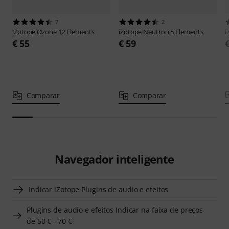
7
2
iZotope
Ozone 12 Elements
iZotope
Neutron 5 Elements
i
€ 55
€ 59
Comparar
Comparar
Navegador inteligente
Indicar iZotope Plugins de audio e efeitos
Plugins de audio e efeitos Indicar na faixa de preços
de 50 € - 70 €