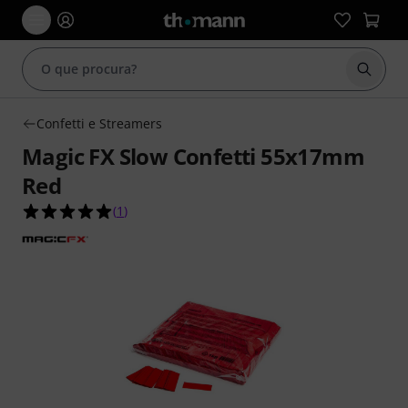
Inicia
Confetti e Streamers
Magic FX Slow Confetti 55x17mm
Red
5.0 de 5 estrelas de 1 avaliações de clientes
(
1
)