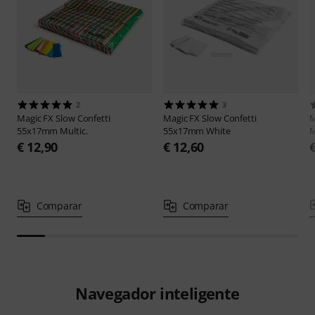
2
3
Magic FX
Slow Confetti
Magic FX
Slow Confetti
M
55x17mm Multic.
55x17mm White
M
€ 12,90
€ 12,60
Comparar
Comparar
Navegador inteligente