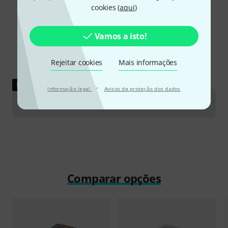
cookies (
aqui
)
Vamos a isto!
Rejeitar cookies
Mais informações
FAZER DOWNLOAD
·
Informação legal
Avisos de proteção dos dados
B1 Paper Certificate
Comparar opções