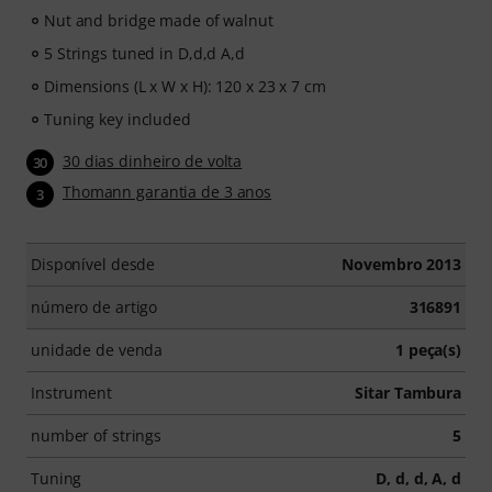
Nut and bridge made of walnut
5 Strings tuned in D,d,d A,d
Dimensions (L x W x H): 120 x 23 x 7 cm
Tuning key included
30 dias dinheiro de volta
30
Thomann garantia de 3 anos
3
Disponível desde
Novembro 2013
número de artigo
316891
unidade de venda
1 peça(s)
Instrument
Sitar Tambura
number of strings
5
Tuning
D, d, d, A, d