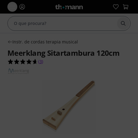
Inicia
Instr. de cordas terapia musical
Meerklang Sitartambura 120cm
4.7 de 5 estrelas de 3 avaliações de clientes
(
3
)