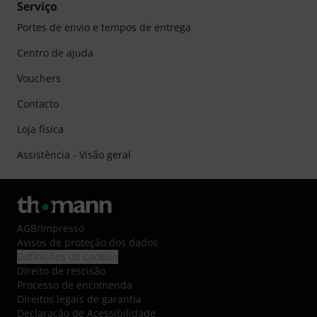
Serviço
Portes de envio e tempos de entrega
Centro de ajuda
Vouchers
Contacto
Loja física
Assistência - Visão geral
AGB
/
Impresso
Avisos de proteção dos dados
Definições de cookies
Direito de rescisão
Processo de encomenda
Direitos legais de garantia
Declaração de Acessibilidade