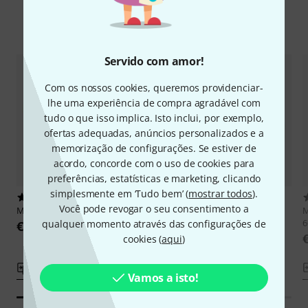
Comparar opções
Servido com amor!
Com os nossos cookies, queremos providenciar-
lhe uma experiência de compra agradável com
tudo o que isso implica. Isto inclui, por exemplo,
ofertas adequadas, anúncios personalizados e a
memorização de configurações. Se estiver de
acordo, concorde com o uso de cookies para
preferências, estatísticas e marketing, clicando
simplesmente em ‘Tudo bem’ (
mostrar todos
).
3
3
Você pode revogar o seu consentimento a
Meerklang
Monochord 126cm
Meerklang
Monochord 106cm
M
6
qualquer momento através das configurações de
€ 769
€ 699
cookies (
aqui
)
Comparar
Comparar
Vamos a isto!