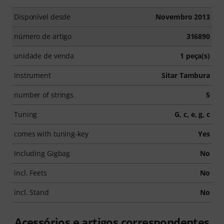
Disponível desde
Novembro 2013
número de artigo
316890
unidade de venda
1 peça(s)
Instrument
Sitar Tambura
number of strings
5
Tuning
G, c, e, g, c
comes with tuning-key
Yes
Including Gigbag
No
incl. Feets
No
incl. Stand
No
Acessórios e artigos correspondentes