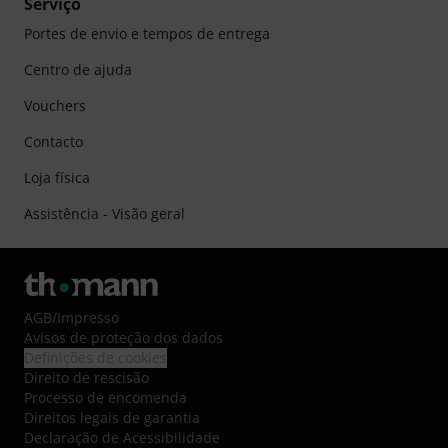
Serviço
Portes de envio e tempos de entrega
Centro de ajuda
Vouchers
Contacto
Loja física
Assistência - Visão geral
AGB
/
Impresso
Avisos de proteção dos dados
Definições de cookies
Direito de rescisão
Processo de encomenda
Direitos legais de garantia
Declaração de Acessibilidade