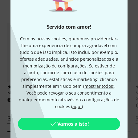
Comparar opções
Servido com amor!
Com os nossos cookies, queremos providenciar-
lhe uma experiência de compra agradável com
tudo o que isso implica. Isto inclui, por exemplo,
ofertas adequadas, anúncios personalizados e a
memorização de configurações. Se estiver de
acordo, concorde com o uso de cookies para
preferências, estatísticas e marketing, clicando
simplesmente em ‘Tudo bem’ (
mostrar todos
).
3
3
Você pode revogar o seu consentimento a
Meerklang
Monochord 126cm
Meerklang
Monochord 106cm
M
6
€ 769
€ 699
qualquer momento através das configurações de
cookies (
aqui
)
Comparar
Comparar
Vamos a isto!