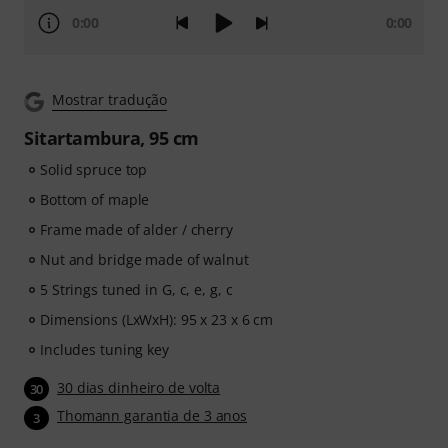
0:00
0:00
Mostrar tradução
Sitartambura, 95 cm
Solid spruce top
Bottom of maple
Frame made of alder / cherry
Nut and bridge made of walnut
5 Strings tuned in G, c, e, g, c
Dimensions (LxWxH): 95 x 23 x 6 cm
Includes tuning key
30 dias dinheiro de volta
30
Thomann garantia de 3 anos
3