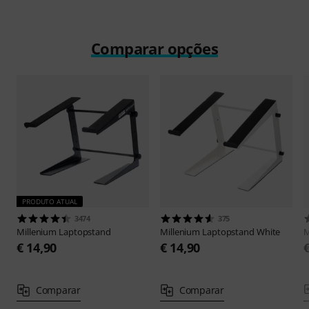
Comparar opções
PRODUTO ATUAL
3474
375
Millenium
Laptopstand
Millenium
Laptopstand White
M
€ 14,90
€ 14,90
Comparar
Comparar