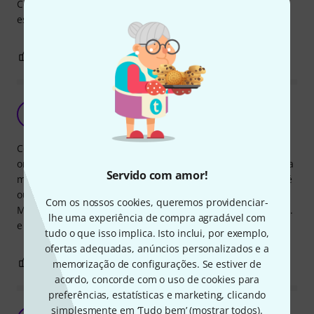
Construção robusta e estável. Compraria novamente se se
estragasse (pouco provável) ou perdesse.
0
0
REPORTAR A CRÍTICA
Barato e super eficiente
RP
Rafael Pimentel 12.01.2018
Comprei este stand para abrir espaço na minha secretária
onde produzo e é perfeito , alem de dar um bom ar á nossa
Servido com amor!
mesa de trabalho , também ajuda-nos a trabalhar ou de pé
ou sentados.
Com os nossos cookies, queremos providenciar-
Material bom , fácil de montar (4/5 min.) e bastante estável.
lhe uma experiência de compra agradável com
e preço bastante acessível !
tudo o que isso implica. Isto inclui, por exemplo,
ofertas adequadas, anúncios personalizados e a
0
0
memorização de configurações. Se estiver de
REPORTAR A CRÍTICA
acordo, concorde com o uso de cookies para
preferências, estatísticas e marketing, clicando
simplesmente em ‘Tudo bem’ (
mostrar todos
).
Qualidade e preço.