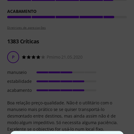
ACABAMENTO
Diretrizes de apreciações
1383
Críticas
P
Pmimo 21.05.2020
manuseio
estabilidade
acabamento
Boa relação preço-qualidade. Não é o utilitário com o
manuseio mais prático se se quiser transportá-lo
desmontado entre destinos, mas ainda assim não é de
modo algum impeditivo. Só necessita alguma paciência.
Excelente se o objectivo for usá-lo num local fixo.