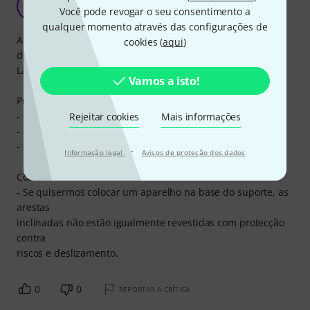
M
Você pode revogar o seu consentimento a
Magus 25.04.2018
qualquer momento através das configurações de
A utilização tem como objectivo acomodar pequenos e
cookies (
aqui
)
diversos aparelhos consoante a necessidade. (Não tenho
Laptop)
Vamos a isto!
Prós:
- Qualidade.
Rejeitar cookies
Mais informações
- Rebustez.
- Preço.
·
Informação legal
Avisos de proteção dos dados
Contras:
- Se quisermos colocar um aparelho na base do suporte, as
arestas
inclinadas não estão igualmente revestidas com protecção
contra
riscos e deslizamento.
0
0
REPORTAR A CRÍTICA