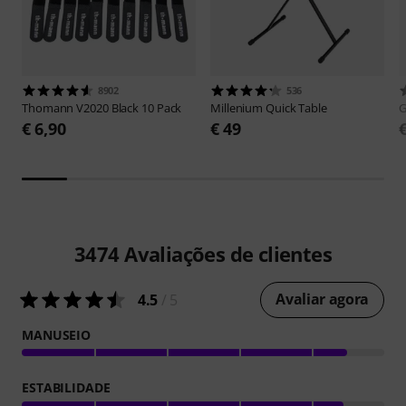
8902
536
Thomann
V2020 Black 10 Pack
Millenium
Quick Table
G
€ 6,90
€ 49
3474
Avaliações de clientes
Avaliar agora
4.5
/ 5
MANUSEIO
ESTABILIDADE