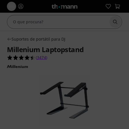
Inicia
Suportes de portátil para DJ
Millenium Laptopstand
4.5 de 5 estrelas de 3474 avaliações de clientes
(
3474
)