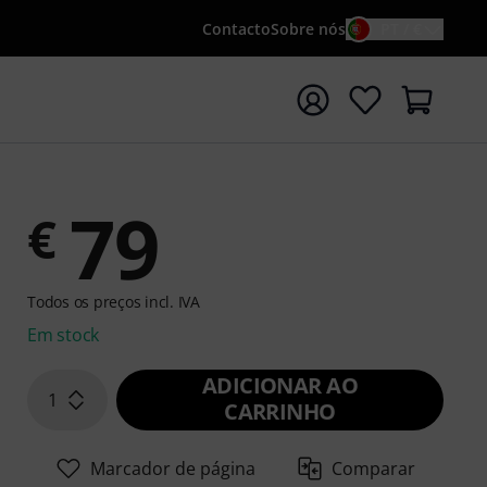
Contacto
Sobre nós
PT / €
iar pesquisa com o termo de pesquisa {searchTerm}
79
€
Todos os preços incl. IVA
Em stock
ADICIONAR AO
1
CARRINHO
Marcador de página
Comparar