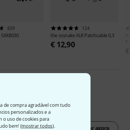
829
124
e
SXX8030
the sssnake
XLR Patchcable 0,3
A
P
0
€ 12,90
€
ia de compra agradável com tudo
úncios personalizados e a
m o uso de cookies para
Tudo bem’ (
mostrar todos
).
Avaliar agora