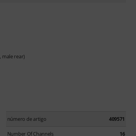
, male rear)
número de artigo
409571
Number Of Channels
16