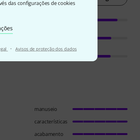
és das configurações de cookies
ações
·
egal
Avisos de proteção dos dados
manuseio
características
acabamento