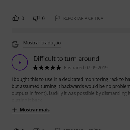
0
0
REPORTAR A CRÍTICA
Mostrar tradução
Difficult to turn around
E
Ensnared 07.09.2019
I bought this to use in a dedicated monitoring rack to 
but assumed turning it backwards would be no problem (t
outputs in front). Luckily it was possible by dismantlin
putting it back
Mostrar mais