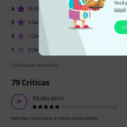
Você 
4
23 Clientes
(
aqui
)
MANUS
3
5 Clientes
CARACT
2
1 Cliente
ACABA
1
0 Clientes
Diretrizes de apreciações
79
Críticas
Muito bom.
EP
Everton Patrick 07.07.2026
Atendeu muito bem a minha necessidade