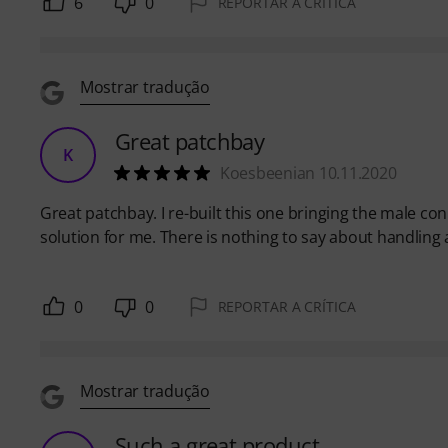
6
0
REPORTAR A CRÍTICA
Mostrar tradução
Great patchbay
K
Koesbeenian 10.11.2020
Great patchbay. I re-built this one bringing the male co
solution for me. There is nothing to say about handling 
0
0
REPORTAR A CRÍTICA
Mostrar tradução
Such a great product.