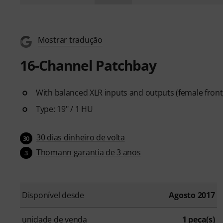
Mostrar tradução
16-Channel Patchbay
With balanced XLR inputs and outputs (female front
Type: 19" / 1 HU
30 dias dinheiro de volta
30
Thomann garantia de 3 anos
3
Disponível desde
Agosto 2017
unidade de venda
1 peça(s)