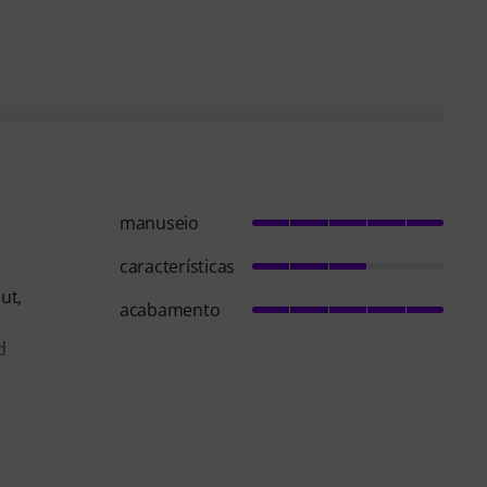
manuseio
características
ut,
acabamento
d