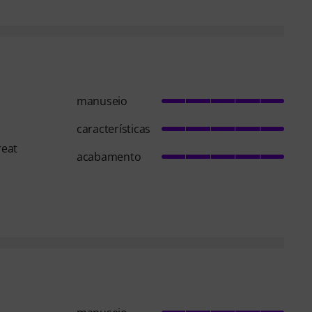
manuseio
características
reat
acabamento