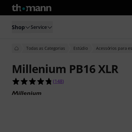
Shop
Service
Todas as Categorias
Estúdio
Acessórios para e
Millenium PB16 XLR
4.8 de 5 estrelas de 148 avaliações 
(
148
)