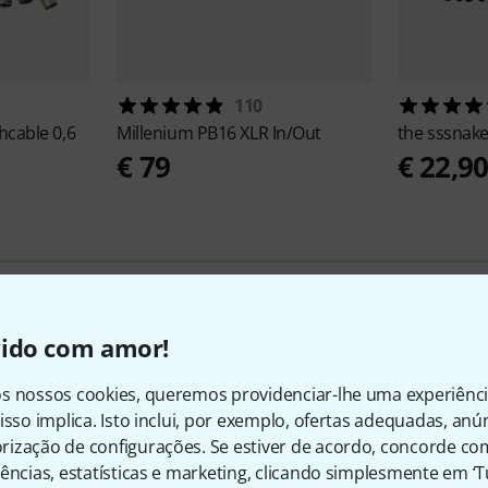
110
hcable 0,6
Millenium
PB16 XLR In/Out
the sssnak
€ 79
€ 22,9
vido com amor!
148
Avaliações de clientes
s nossos cookies, queremos providenciar-lhe uma experiênc
isso implica. Isto inclui, por exemplo, ofertas adequadas, an
ização de configurações. Se estiver de acordo, concorde co
4.8
/ 5
ências, estatísticas e marketing, clicando simplesmente em ‘