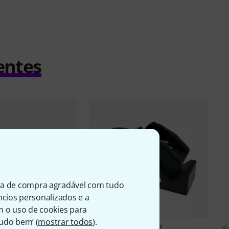
entes
ia de compra agradável com tudo
úncios personalizados e a
m o uso de cookies para
Tudo bem’ (
mostrar todos
).
25
1087