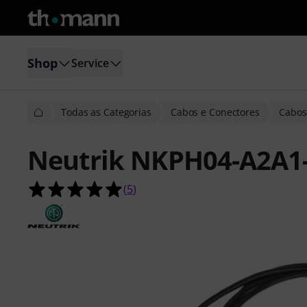
Shop
Service
Todas as Categorias
Cabos e Conectores
Cabos
Neutrik NKPH04-A2A1
5.0 de 5 estrelas de 5 avaliações de 
(
5
)