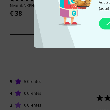
Você 
Neutrik
NKPH04-A2A1-M0200
Neutrik
NKPH04-A2A
(
aqui
)
€ 38
€ 75
5
5 Clientes
4
0 Clientes
3
0 Clientes