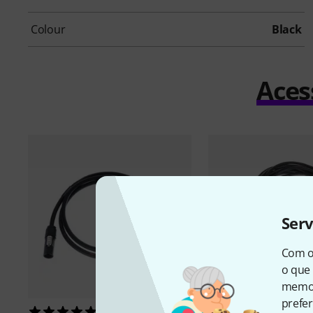
Colour
Black
Aces
Ser
Com o
o que 
memor
prefer
2
3