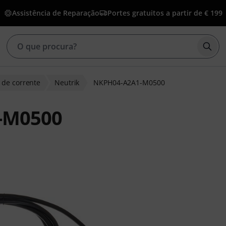
Assistência de Reparação
Portes gratuitos a partir de € 199
Inic
 de corrente
Neutrik
NKPH04-A2A1-M0500
-M0500
clientes