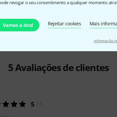
pode revogar o seu consentimento a qualquer momento atrav
1-M1000
Neutrik
NKPH04-A2A1-M0100
Botex
HULK
€ 35
€ 44
Rejeitar cookies
Mais inform
Vamos a isto!
Informação l
5
Avaliações de clientes
5
/ 5