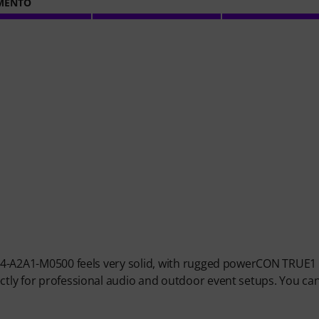
MENTO
KPH04-A2A1-M0500 feels very solid, with rugged powerCON TRUE
ectly for professional audio and outdoor event setups. You ca