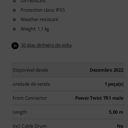
Oil-resistant
Protection class: IP65
Weather-resistant
Weight: 1.1 kg
30 dias dinheiro de volta
30
Disponível desde
Dezembro 2022
unidade de venda
1 peça(s)
From Connector
Power Twist TR1 male
Length
5,00 m
Incl. Cable Drum
No