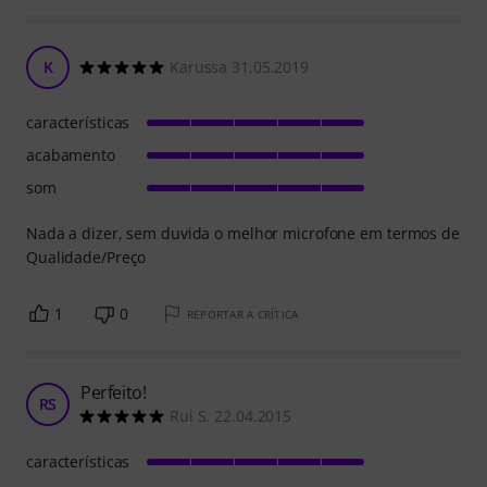
K
Karussa 31.05.2019
características
acabamento
som
Nada a dizer, sem duvida o melhor microfone em termos de
Qualidade/Preço
1
0
REPORTAR A CRÍTICA
Perfeito!
RS
Rui S. 22.04.2015
características