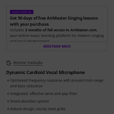
ACÇÃO ESPECIAL
Get 90 days of free ArtMaster Singing lessons
with your purchase.
Includes
3 months of full access to ArtMaster.com
,
your online music learning platform for modern singing
and vocal development.
MOSTRAR MAIS
When you purchase this product between 15th July
2026 and 14th October 2026, you will receive a free 90-
Mostrar tradução
days voucher code giving you full access to our
premium
Singing for Beginners
course, taught by
Dynamic Cardioid Vocal Microphone
Stevvi Alexander
, who has worked with artists
Optimised frequency response with present mid-range
including
Barbra Streisand, Justin Timberlake and
and bass reduction
Britney Spears
.
Integrated, effective wind and pop filter
Learn essential singing techniques through
34 step-by-
Shock absorber system
step video lessons
, covering breathing, vocal control,
Robust design, sturdy steel grille
pitch, resonance, vocal health, confidence, and