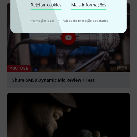
Tocar
Rejeitar cookies
Mais informações
·
Informação legal
Avisos de proteção dos dados
YOUTUBE
Shure SM58 Dynamic Mic Review / Test
Tocar