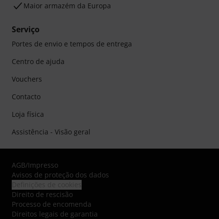
Maior armazém da Europa
Serviço
Portes de envio e tempos de entrega
Centro de ajuda
Vouchers
Contacto
Loja física
Assistência - Visão geral
AGB
/
Impresso
Avisos de proteção dos dados
Definições de cookies
Direito de rescisão
Processo de encomenda
Direitos legais de garantia