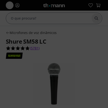
Inicia
Microfones de voz dinâmicos
Shure SM58 LC
4.8 de 5 estrelas de 5781 avaliações de clientes
(
5781
)