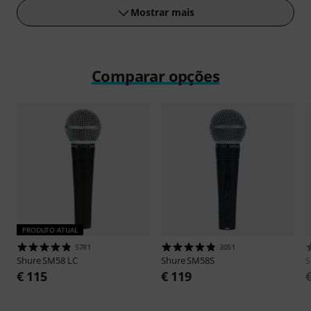
Mostrar mais
Comparar opções
PRODUTO ATUAL
5781
3051
Shure
SM58 LC
Shure
SM58S
S
€ 115
€ 119