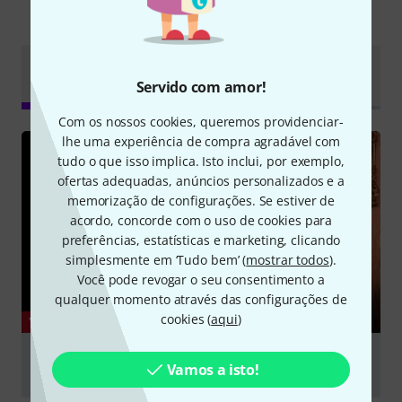
Sabia?
Guia
Todos
vídeos
Testes
Downloads
Servido com amor!
Online
Com os nossos cookies, queremos providenciar-
lhe uma experiência de compra agradável com
tudo o que isso implica. Isto inclui, por exemplo,
ofertas adequadas, anúncios personalizados e a
memorização de configurações. Se estiver de
acordo, concorde com o uso de cookies para
preferências, estatísticas e marketing, clicando
simplesmente em ‘Tudo bem’ (
mostrar todos
).
Você pode revogar o seu consentimento a
qualquer momento através das configurações de
cookies (
aqui
)
YOUTUBE
Shure SM58 vs. Beta 58 | Which one is better?
Vamos a isto!
| Thomann