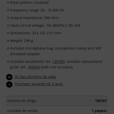
practical exercises to help you develop your voice from
Polar pattern: Cardioid
the ground up. Whether you are a complete beginner
Frequency range: 50 - 15,000 Hz
or want to improve your technique, the course provides
Output impedance: 300 ohm
a structured path to becoming a more confident singer.
Open circuit voltage: -56 dBV/Pa (1.85 mV)
After your order has been shipped, you will
Dimensions: 23 x 162 x 51 mm
automatically receive your activation code by email. The
Weight: 298 g
subscription expires automatically after the 90-days
access period.
Includes microphone bag, microphone clamp and 3/8"
threaded adapter
Suitable windshield: Art.
135783
, suitable replacement
grille: Art.
183069
(both not included)
30 dias dinheiro de volta
30
Thomann garantie de 3 anos
3
número de artigo
105767
unidade de venda
1 peça(s)