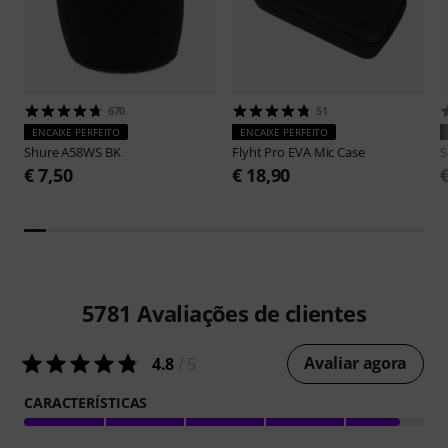
670
51
ENCAIXE PERFEITO
ENCAIXE PERFEITO
Shure
A58WS BK
Flyht Pro
EVA Mic Case
S
€ 7,50
€ 18,90
5781
Avaliações de clientes
Avaliar agora
4.8
/ 5
CARACTERÍSTICAS