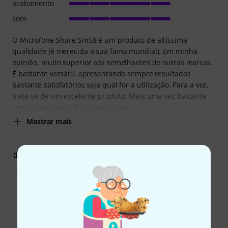
acabamento
som
O Microfone Shure Sm58 é um produto de altíssima
qualidade (é merecida a sua fama mundial). Em minha
opinião, muito superior aos semelhantes de outras marcas.
É bastante versátil, apresentando sempre resultados
bastante satisfatórios seja qual for a utilização. Para a voz,
trata-se de um excelente produto. Mais uma vez bastante
versátil, seja qual for o tipo de voz
Mostrar mais
2
1
REPORTAR A CRÍTICA
Ler todas as reviews