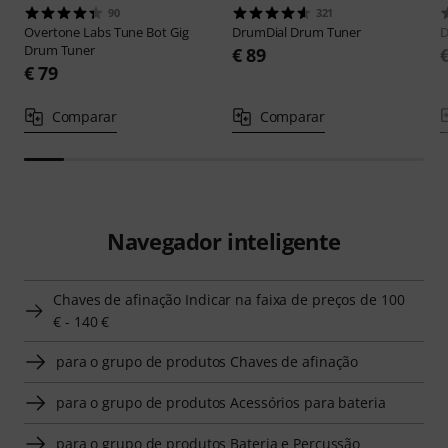
90
321
Overtone Labs
Tune Bot Gig
DrumDial
Drum Tuner
D
Drum Tuner
€ 89
€ 79
Comparar
Comparar
Navegador inteligente
Chaves de afinação Indicar na faixa de preços de 100
€ - 140 €
para o grupo de produtos Chaves de afinação
para o grupo de produtos Acessórios para bateria
para o grupo de produtos Bateria e Percussão