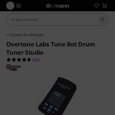
Inicia
Chaves de afinação
Overtone Labs Tune Bot Drum
Tuner Studio
4.6 de 5 estrelas de 392 avaliações de clientes
(
392
)