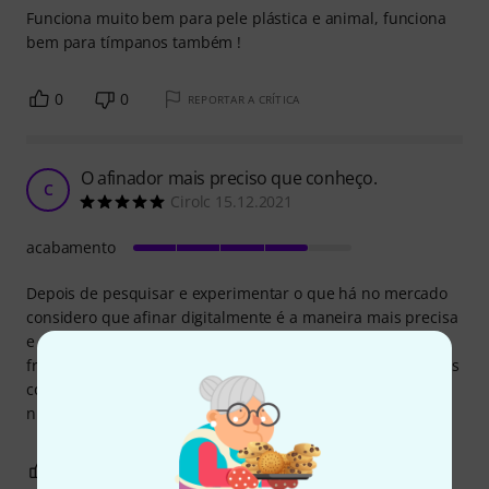
Funciona muito bem para pele plástica e animal, funciona
bem para tímpanos também !
0
0
REPORTAR A CRÍTICA
O afinador mais preciso que conheço.
C
Cirolc 15.12.2021
acabamento
Depois de pesquisar e experimentar o que há no mercado
considero que afinar digitalmente é a maneira mais precisa
e este afinador o faz. Podemos afinar por nota ou por
frequência. Com a app podemos calcular infinitas afinações
com uma exatidão incrível e sem harmónicos resultando
num som impecável. Foi um bom investimento!
0
0
REPORTAR A CRÍTICA