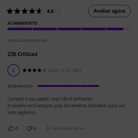
Avaliar agora
4.6
/ 5
ACABAMENTO
Diretrizes de apreciações
235
Críticas
L
Lúcio 16.01.2021
acabamento
Cumpre o seu papel, mas não é brilhante.
O ouvido será sempre uma ferramenta imbatível para um
som orgânico.
0
0
REPORTAR A CRÍTICA