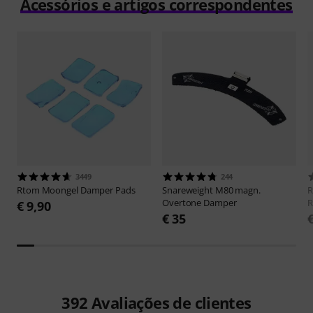
Acessórios e artigos correspondentes
3449
244
Rtom
Moongel Damper Pads
Snareweight
M80 magn.
Overtone Damper
R
€ 9,90
€ 35
392
Avaliações de clientes