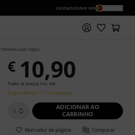
Contacto
Sobre nós
PT / €
iar pesquisa com o termo de pesquisa {searchTerm}
 Tension Lock 10pcs
10,90
€
Todos os preços incl. IVA
Disponível em 11-14 semanas
ADICIONAR AO
1
CARRINHO
Marcador de página
Comparar