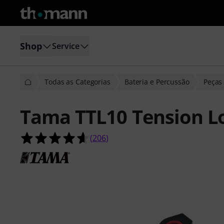
Shop
Service
Todas as Categorias
Bateria e Percussão
Peças 
Tama TTL10 Tension L
4.6 de 5 estrelas de 206 avaliações 
(
206
)