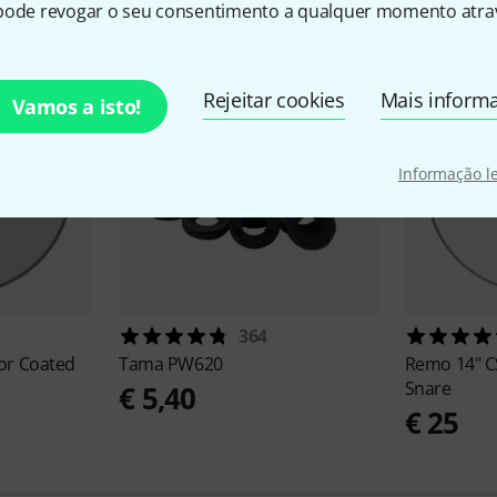
pode revogar o seu consentimento a qualquer momento atrav
Rejeitar cookies
Mais inform
Vamos a isto!
Informação l
364
or Coated
Tama
PW620
Remo
14" C
Snare
€ 5,40
€ 25