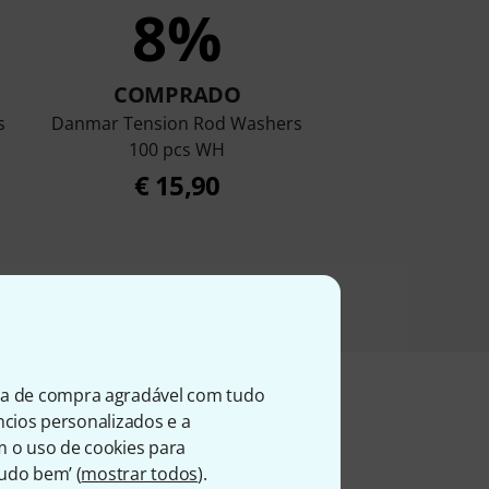
8%
COMPRADO
s
Danmar Tension Rod Washers
100 pcs WH
€ 15,90
ia de compra agradável com tudo
úncios personalizados e a
m o uso de cookies para
entes
Tudo bem’ (
mostrar todos
).