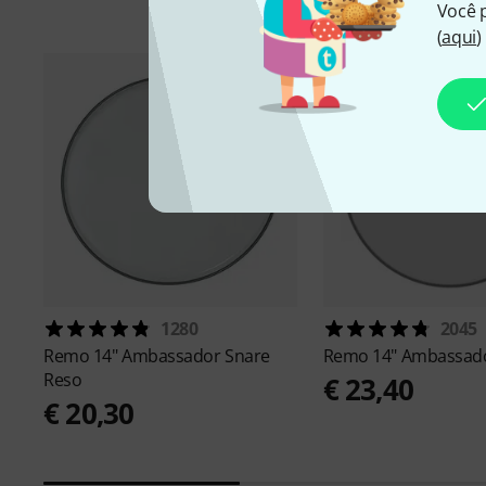
Você 
(
aqui
)
1280
2045
Remo
14" Ambassador Snare
Remo
14" Ambassad
Reso
€ 23,40
€ 20,30