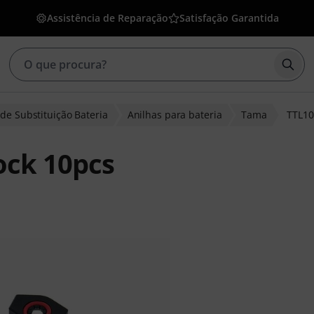
Assistência de Reparação
Satisfação Garantida
Inic
de Substituição Bateria
Anilhas para bateria
Tama
TTL10
ock 10pcs
de clientes