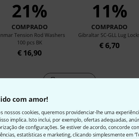
21%
11%
COMPRADO
COMPRADO
nmar Tension Rod Washers
Gibraltar SC-GLL Lug Lock
100 pcs BK
€ 6,70
€ 16,90
Comparar
vido com amor!
s nossos cookies, queremos providenciar-lhe uma experiênc
isso implica. Isto inclui, por exemplo, ofertas adequadas, an
ização de configurações. Se estiver de acordo, concorde co
sórios e artigos correspond
ências, estatísticas e marketing, clicando simplesmente em ‘