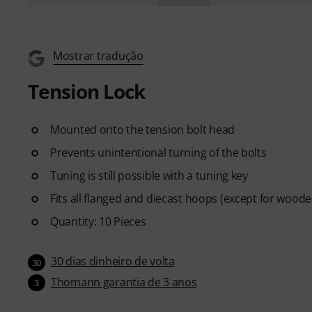
Mostrar tradução
Tension Lock
Mounted onto the tension bolt head
Prevents unintentional turning of the bolts
Tuning is still possible with a tuning key
Fits all flanged and diecast hoops (except for woo
Quantity: 10 Pieces
30 dias dinheiro de volta
30
Thomann garantia de 3 anos
3