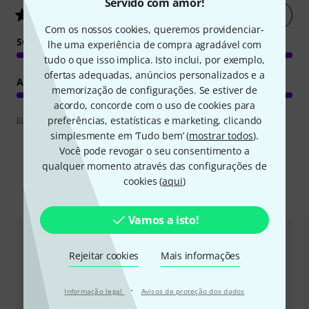
Servido com amor!
Avaliar agora
5
/ 5
Com os nossos cookies, queremos providenciar-
SOM
lhe uma experiência de compra agradável com
tudo o que isso implica. Isto inclui, por exemplo,
ofertas adequadas, anúncios personalizados e a
ACABAMENTO
memorização de configurações. Se estiver de
acordo, concorde com o uso de cookies para
preferências, estatísticas e marketing, clicando
Diretrizes de apreciações
simplesmente em ‘Tudo bem’ (
mostrar todos
).
Você pode revogar o seu consentimento a
qualquer momento através das configurações de
cookies (
aqui
)
Comparar opções
Vamos a isto!
Rejeitar cookies
Mais informações
·
Informação legal
Avisos de proteção dos dados