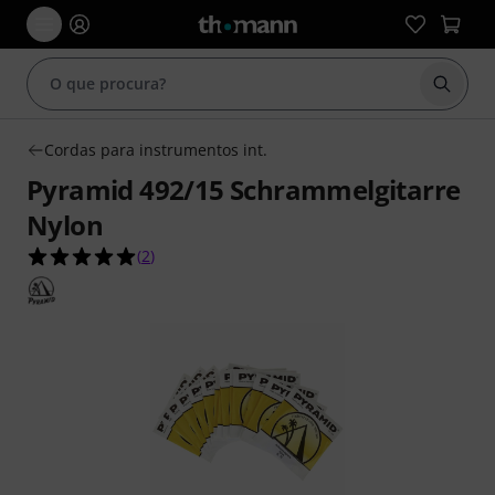
Inicia
Cordas para instrumentos int.
Pyramid 492/15 Schrammelgitarre
Nylon
5.0 de 5 estrelas de 2 avaliações de clientes
(
2
)