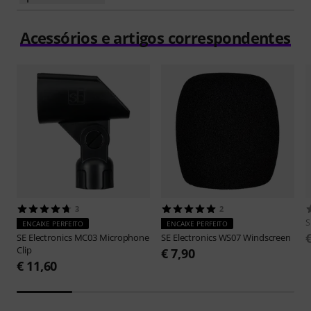
Acessórios e artigos correspondentes
3
2
S
ENCAIXE PERFEITO
ENCAIXE PERFEITO
SE Electronics
MC03 Microphone
SE Electronics
WS07 Windscreen
Clip
€ 7,90
€ 11,60