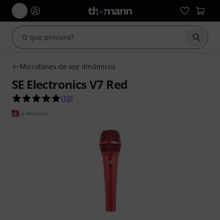
Inicia
Microfones de voz dinâmicos
SE Electronics V7 Red
4.9 de 5 estrelas de 10 avaliações de clientes
(
10
)