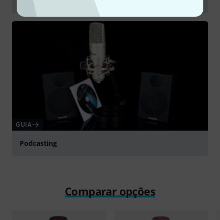
Recording Choirs
GUIA
Podcasting
Comparar opções