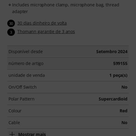
access period.
Includes microphone clamp, microphone bag, thread
adapter
30 dias dinheiro de volta
30
Thomann garantie de 3 anos
3
Disponível desde
Setembro 2024
número de artigo
599155
unidade de venda
1 peça(s)
On/Off Switch
No
Polar Pattern
Supercardioid
Colour
Red
Cable
No
Mostrar mais