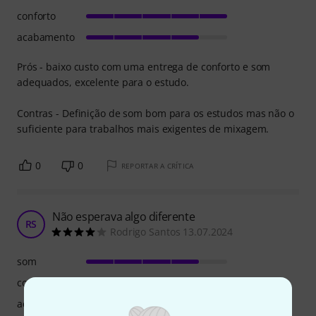
conforto
acabamento
Prós - baixo custo com uma entrega de conforto e som
adequados, excelente para o estudo.
Contras - Definição de som bom para os estudos mas não o
suficiente para trabalhos mais exigentes de mixagem.
0
0
REPORTAR A CRÍTICA
Não esperava algo diferente
RS
Rodrigo Santos 13.07.2024
som
conforto
acabamento