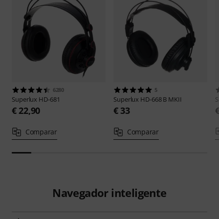
6280
5
Superlux
HD-681
Superlux
HD-668 B MKII
S
€ 22,90
€ 33
Comparar
Comparar
Navegador inteligente