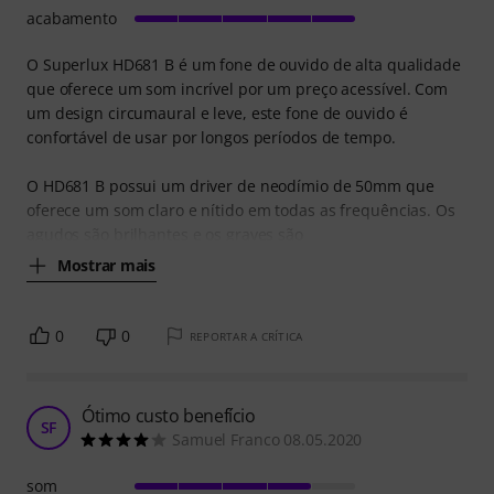
acabamento
O Superlux HD681 B é um fone de ouvido de alta qualidade
que oferece um som incrível por um preço acessível. Com
um design circumaural e leve, este fone de ouvido é
confortável de usar por longos períodos de tempo.
O HD681 B possui um driver de neodímio de 50mm que
oferece um som claro e nítido em todas as frequências. Os
agudos são brilhantes e os graves são
Mostrar mais
0
0
REPORTAR A CRÍTICA
Ótimo custo benefício
SF
Samuel Franco 08.05.2020
som