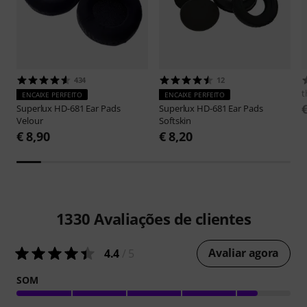
434
12
t
ENCAIXE PERFEITO
ENCAIXE PERFEITO
Superlux
HD-681 Ear Pads
Superlux
HD-681 Ear Pads
Velour
Softskin
€ 8,90
€ 8,20
1330
Avaliações de clientes
Avaliar agora
4.4
/ 5
SOM