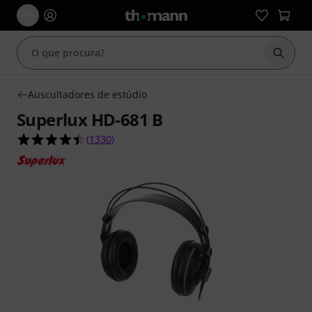
Inicia
Auscultadores de estúdio
Superlux HD-681 B
4.4 de 5 estrelas de 1330 avaliações de clientes
(
1330
)