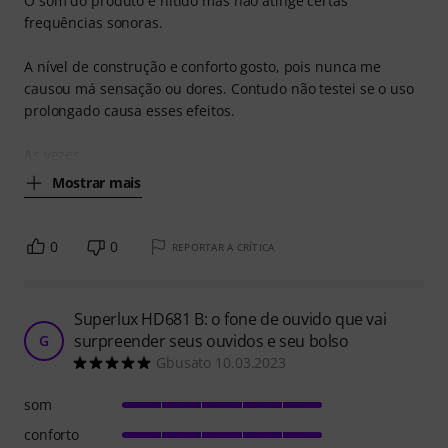
O som do produto é nítido mas não atinge certas
frequências sonoras.
A nível de construção e conforto gosto, pois nunca me
causou má sensação ou dores. Contudo não testei se o uso
prolongado causa esses efeitos.
As vezes
Mostrar mais
0
0
REPORTAR A CRÍTICA
Superlux HD681 B: o fone de ouvido que vai
surpreender seus ouvidos e seu bolso
G
Gbusato 10.03.2023
som
conforto