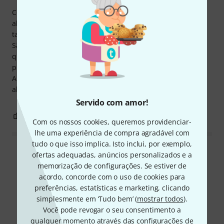
Comprei estes auscultadores para que quando tivesse
alguém a gravar comigo essa pessoa pudesse ouvir sinal
também.
São bastantes confortáveis, deixando a desejar na
qualidade de construção, o que é compreensível para o
preço.
A qualidade de som também não é nada especial, tendo
alguns detalhes brilhantes a mais
Servido com amor!
0
0
REPORTAR A CRÍTICA
Com os nossos cookies, queremos providenciar-
lhe uma experiência de compra agradável com
tudo o que isso implica. Isto inclui, por exemplo,
Ler todas as reviews
ofertas adequadas, anúncios personalizados e a
memorização de configurações. Se estiver de
acordo, concorde com o uso de cookies para
preferências, estatísticas e marketing, clicando
Sabia?
simplesmente em ‘Tudo bem’ (
mostrar todos
).
Você pode revogar o seu consentimento a
qualquer momento através das configurações de