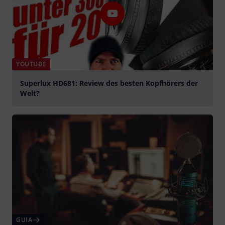
YOUTUBE
Superlux HD681: Review des besten Kopfhörers der
Welt?
Tocar
GUIA