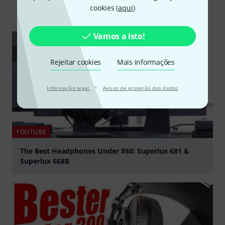
Todos
vídeos
Guia Online
Downloads
cookies (
aqui
)
Vamos a isto!
Rejeitar cookies
Mais informações
·
Informação legal
Avisos de proteção dos dados
YOUTUBE
The Best Headphones Under $50: Superlux 681 &
Superlux 668B
Tocar