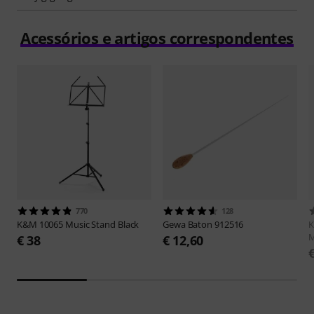
Acessórios e artigos correspondentes
770
128
K&M
10065 Music Stand Black
Gewa
Baton 912516
M
€ 38
€ 12,60