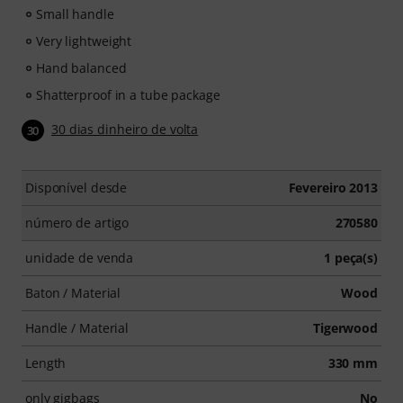
Small handle
Very lightweight
Hand balanced
Shatterproof in a tube package
30 dias dinheiro de volta
30
Disponível desde
Fevereiro 2013
número de artigo
270580
unidade de venda
1 peça(s)
Baton / Material
Wood
Handle / Material
Tigerwood
Length
330 mm
only gigbags
No