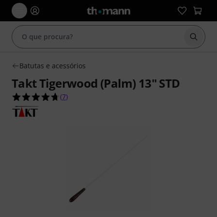
Inicia
Batutas e acessórios
Takt Tigerwood (Palm) 13" STD
4.7 de 5 estrelas de 7 avaliações de clientes
(
7
)