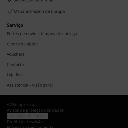
Maior armazém da Europa
Serviço
Portes de envio e tempos de entrega
Centro de ajuda
Vouchers
Contacto
Loja física
Assistência - Visão geral
AGB
/
Impresso
Avisos de proteção dos dados
Definições de cookies
Direito de rescisão
Processo de encomenda