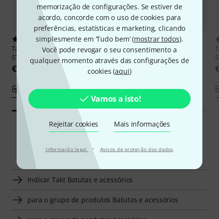
memorização de configurações. Se estiver de
acordo, concorde com o uso de cookies para
preferências, estatísticas e marketing, clicando
simplesmente em ‘Tudo bem’ (
mostrar todos
).
2
1
Takt
Rosewood Par. Eye (M) 13"
Takt
Ebony Parisian Eye (B) 13"
T
Você pode revogar o seu consentimento a
STD
STD
S
qualquer momento através das configurações de
€ 12,90
€ 12,90
cookies (
aqui
)
Comparar
Comparar
Vamos a isto!
Rejeitar cookies
Mais informações
Navegador inteligente
·
Informação legal
Avisos de proteção dos dados
Indicar Takt Batutas e acessórios
para o grupo de produtos Batutas e acessórios