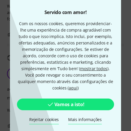
Whenever I need to tape cables to posts, trusses, or
Servido com amor!
anything that's up from the ground, this is the tape I reach
for.
Com os nossos cookies, queremos providenciar-
lhe uma experiência de compra agradável com
0
0
REPORTAR A CRÍTICA
tudo o que isso implica. Isto inclui, por exemplo,
ofertas adequadas, anúncios personalizados e a
memorização de configurações. Se estiver de
acordo, concorde com o uso de cookies para
Mostrar tradução
preferências, estatísticas e marketing, clicando
simplesmente em ‘Tudo bem’ (
mostrar todos
).
Great!
K
Você pode revogar o seu consentimento a
Kiev 27.06.2024
qualquer momento através das configurações de
cookies (
aqui
)
acabamento
manuseio
Vamos a isto!
Works well and as expected!
Rejeitar cookies
Mais informações
0
0
REPORTAR A CRÍTICA