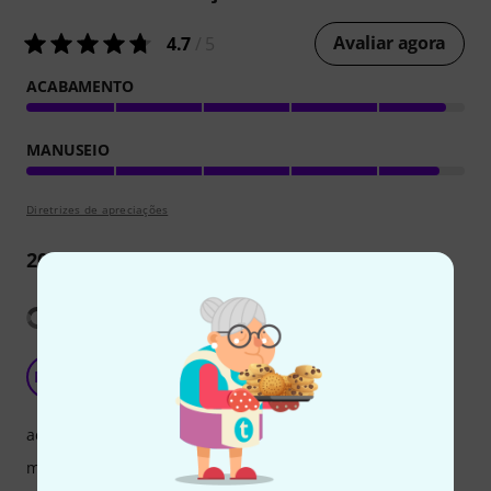
Avaliar agora
4.7
/ 5
ACABAMENTO
MANUSEIO
Diretrizes de apreciações
20
Críticas
Mostrar tradução
My go-to tape for cables
MM
Marten M 22.06.2022
acabamento
manuseio