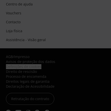
Centro de ajuda
Vouchers
Contacto
Loja física
Assistência - Visão geral
AGB
/
Impresso
Avisos de proteção dos dados
Definições de cookies
Direito de rescisão
Processo de encomenda
Direitos legais de garantia
Declaração de Acessibilidade
Retratação do contrato