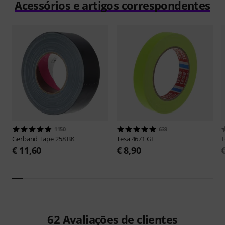
Acessórios e artigos correspondentes
1150
639
Gerband
Tape 258 BK
Tesa
4671 GE
T
€ 11,60
€ 8,90
62
Avaliações de clientes