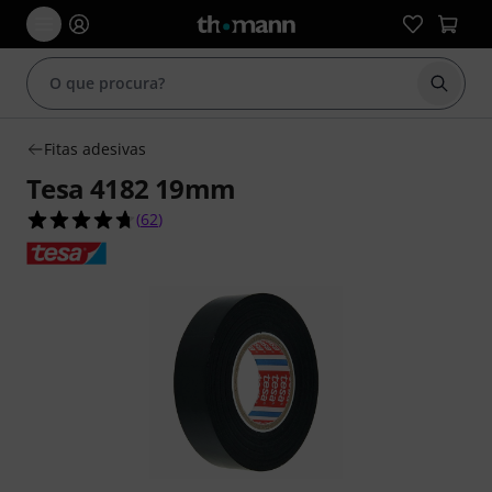
Inicia
Fitas adesivas
Tesa 4182 19mm
4.7 de 5 estrelas de 62 avaliações de clientes
(
62
)