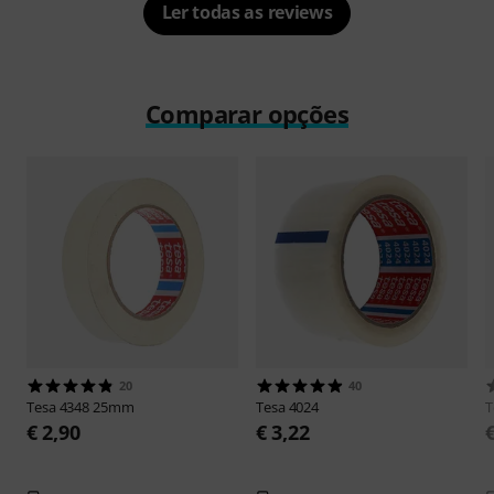
Ler todas as reviews
Comparar opções
20
40
Tesa
4348 25mm
Tesa
4024
T
€ 2,90
€ 3,22