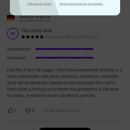
·
Informação legal
Avisos de proteção dos dados
Mostrar original
Fita muito boa
EB
Equippers Berlin 04.03.2021
acabamento
manuseio
Esta fita é fácil de rasgar, não é excessivamente elástica e, o
mais importante: não deixa resíduos, mesmo se removida
após várias semanas. Usamo-la para diversos fins, como
fixar cabos a treliças ou prender equipamentos a câmaras
ou tripés, e estamos muito satisfeitos com ela.
1
0
REPORTAR A CRÍTICA