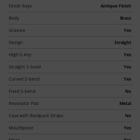
Finish Keys
Antique Finish
Body
Brass
Gravure
Yes
Design
Straight
High G Key
Yes
Straight S-bend
Yes
Curved S-bend
Yes
Fixed S-bend
No
Resonator Pad
Metal
Case with Backpack Straps
No
Mouthpiece
Yes
Strap
Yes