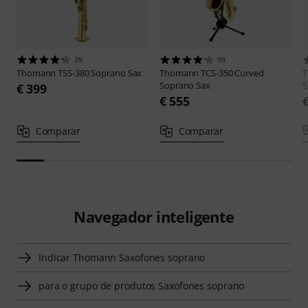
39
99
Thomann
TSS-380 Soprano Sax
Thomann
TCS-350 Curved
Soprano Sax
S
€ 399
€ 555
Comparar
Comparar
Navegador inteligente
Indicar Thomann Saxofones soprano
para o grupo de produtos Saxofones soprano