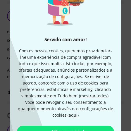
Som equilibrado
P
Portilho 14.11.2022
endereço
Servido com amor!
som
acabamento
Com os nossos cookies, queremos providenciar-
lhe uma experiência de compra agradável com
características
tudo o que isso implica. Isto inclui, por exemplo,
Adorei, um som muito equilibrado e com uma afinação
ofertas adequadas, anúncios personalizados e a
muito boa em toda a extensão.
memorização de configurações. Se estiver de
acordo, concorde com o uso de cookies para
preferências, estatísticas e marketing, clicando
0
0
REPORTAR A CRÍTICA
simplesmente em ‘Tudo bem’ (
mostrar todos
).
Você pode revogar o seu consentimento a
qualquer momento através das configurações de
Mostrar tradução
cookies (
aqui
)
Impressed, with one caveat