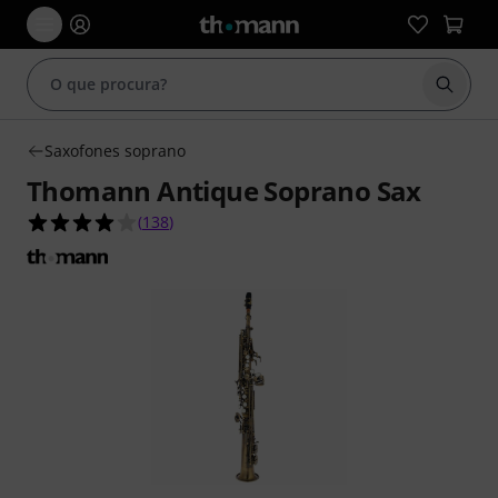
Inicia
Saxofones soprano
Thomann Antique Soprano Sax
4.0 de 5 estrelas de 138 avaliações de clientes
(
138
)