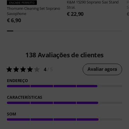
K&M
15290 Soprano Sax Stand
H
ENCAIXE PERFEITO
Strai.
S
Thomann
Cleaning Set Soprano
€ 22,90
Saxophone
€ 6,90
138
Avaliações de clientes
Avaliar agora
4
/ 5
ENDEREÇO
CARACTERÍSTICAS
SOM