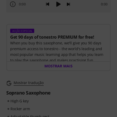
0:00
0:00
ACÇÃO ESPECIAL
Get 90 days of tonestro PREMIUM for free!
When you buy this saxophone, we'll give you 90 days
premium access to tonestro - the world's leading and
most popular music learning app that helps you learn
to play the saxophone and makes practising fun.
Discover the world of music with
MOSTRAR MAIS
60 interactive step-
by-step lessons
, over
400 songs with high-quality
backing music
, and more than
270 targeted exercises
.
Mostrar tradução
The interactive live feedback from tonestro listens to
you as you play, analyses each note played, and
Soprano Saxophone
immediately gives you feedback on pitch and rhythm.
Take the opportunity now to develop your saxophone
High G key
skills flexibly, effectively and enjoyably - anytime,
Rocker arm
anywhere. No automatic renewal!
Adjustable thumb rest