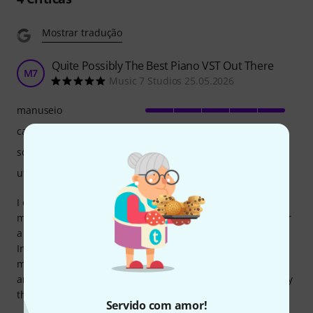
Mostrar tradução
Quite Possibly The Best Piano VST Out There
M7
Music 7 Studios 25.05.2026
manuseio
características
som/qualidade
utilização de computador
I own Native Instruments Kontakt Library that includes
many, many different pianos but EZ Keys beats them all for
a professional who is trying to get the job done. The
Included MIDI files are played by great piansts, and
modulation is fast and easy. This will help you compose,
and get your compositions where they need to be: heard by
the world.
Servido com amor!