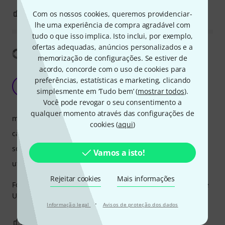
0
0
Com os nossos cookies, queremos providenciar-
REPORTAR A CRÍTICA
lhe uma experiência de compra agradável com
tudo o que isso implica. Isto inclui, por exemplo,
ofertas adequadas, anúncios personalizados e a
Mostrar tradução
memorização de configurações. Se estiver de
acordo, concorde com o uso de cookies para
After using Version 1 for many year, it's time to
preferências, estatísticas e marketing, clicando
upgrade.
LL
simplesmente em ‘Tudo bem’ (
mostrar todos
).
Low Low Man 30.11.2025
Você pode revogar o seu consentimento a
qualquer momento através das configurações de
manuseio
cookies (
aqui
)
características
som/qualidade
Vamos a isto!
utilização de computador
Rejeitar cookies
Mais informações
For eye health, it is very important to be able to enlarge the
UI. And it has been running very smoothly.
·
Informação legal
Avisos de proteção dos dados
0
0
REPORTAR A CRÍTICA