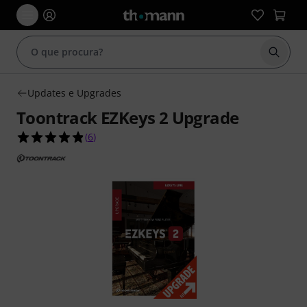
Inicia
Updates e Upgrades
Toontrack EZKeys 2 Upgrade
4.8 de 5 estrelas de 6 avaliações de clientes
(
6
)