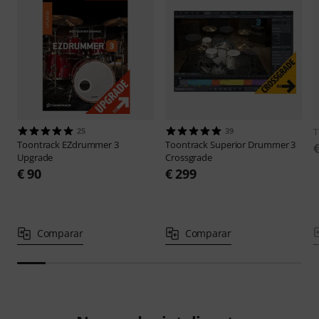
25
39
T
Toontrack
EZdrummer 3
Toontrack
Superior Drummer 3
Upgrade
Crossgrade
€ 90
€ 299
Comparar
Comparar