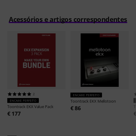
Acessórios e artigos correspondentes
2
ENCAIXE PERFEITO
ENCAIXE PERFEITO
Toontrack
EKX Mellotoon
Toontrack
EKX Value Pack
T
€ 86
€ 177