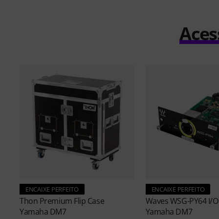
Aces
ENCAIXE PERFEITO
ENCAIXE PERFEITO
Thon
Premium Flip Case
Waves
WSG-PY64 I/O 
Yamaha DM7
Yamaha DM7