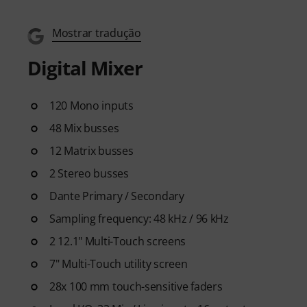
Mostrar tradução
Digital Mixer
120 Mono inputs
48 Mix busses
12 Matrix busses
2 Stereo busses
Dante Primary / Secondary
Sampling frequency: 48 kHz / 96 kHz
2 12.1" Multi-Touch screens
7" Multi-Touch utility screen
28x 100 mm touch-sensitive faders