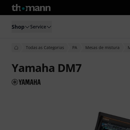
Shop
Service
Todas as Categorias
PA
Mesas de mistura
M
Yamaha DM7