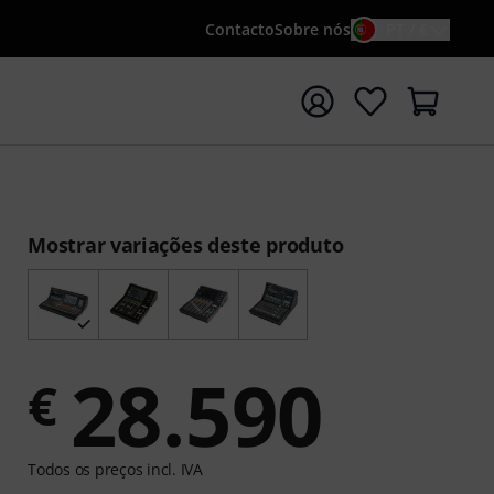
Contacto
Sobre nós
PT / €
iar pesquisa com o termo de pesquisa {searchTerm}
Mostrar variações deste produto
28.590
€
Todos os preços incl. IVA