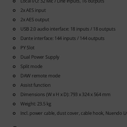
Local I/O: 32 Mic / Line inputs, 16 outputs
2x AES input
2x AES output
USB 2.0 audio interface: 18 inputs / 18 outputs
Dante interface: 144 inputs / 144 outputs
PY Slot
Dual Power Supply
Split mode
DAW remote mode
Assist function
Dimensions (W x H x D): 793 x 324 x 564 mm
Weight: 23.5 kg
Incl. power cable, dust cover, cable hook, Nuendo 