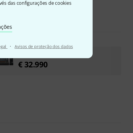
és das configurações de cookies
ações
·
egal
Avisos de proteção dos dados
Yamaha DM7-EX Bundle
€ 32.990