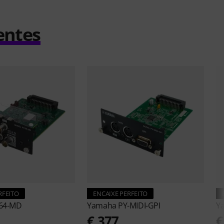
entes
RFEITO
ENCAIXE PERFEITO
64-MD
Yamaha
PY-MIDI-GPI
Y
5
€ 377
€