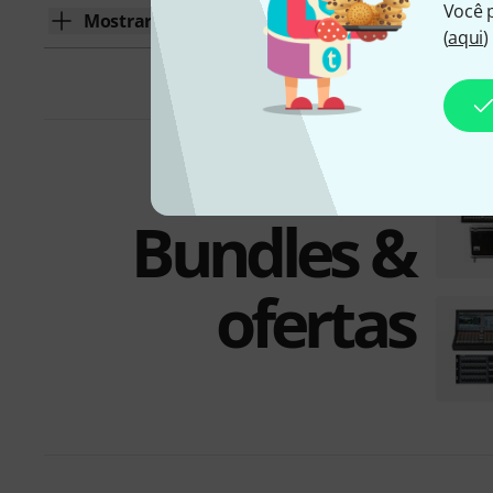
Você 
Mostrar mais
(
aqui
)
Bundles &
ofertas