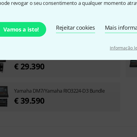
pode revogar o seu consentimento a qualquer momento atrav
Rejeitar cookies
Mais inform
Vamos a isto!
Informação l
Yamaha DM7 Case Bundle
€ 29.390
Yamaha DM7/Yamaha RIO3224-D3 Bundle
€ 39.590