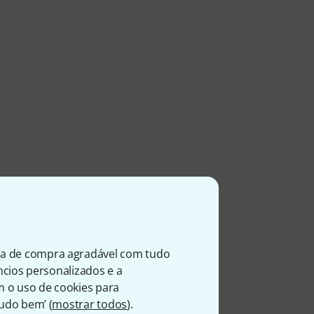
ia de compra agradável com tudo
úncios personalizados e a
m o uso de cookies para
Tudo bem’ (
mostrar todos
).