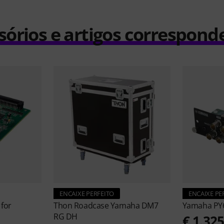
sórios e artigos correspond
ENCAIXE PERFEITO
ENCAIXE PE
for
Thon
Roadcase Yamaha DM7
Yamaha
PY
RG DH
€ 1.32