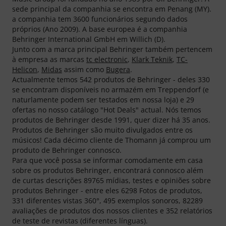
sede principal da companhia se encontra em Penang (MY).
a companhia tem 3600 funcionários segundo dados
próprios (Ano 2009). A base europea é a companhia
Behringer International GmbH em Willich (D).
Junto com a marca principal Behringer também pertencem
à empresa as marcas
tc electronic
,
Klark Teknik
,
TC-
Helicon
,
Midas
assim como
Bugera
.
Actualmente temos 542 produtos de Behringer - deles 330
se encontram disponíveis no armazém em Treppendorf (e
naturlamente podem ser testados em nossa loja) e 29
ofertas no nosso catálogo "Hot Deals" actual. Nós temos
produtos de Behringer desde 1991, quer dizer há 35 anos.
Produtos de Behringer são muito divulgados entre os
músicos! Cada décimo cliente de Thomann já comprou um
produto de Behringer connosco.
Para que você possa se informar comodamente em casa
sobre os produtos Behringer, encontrará connosco além
de curtas descrições 89765 mídias, testes e opiniões sobre
produtos Behringer - entre eles 6298 Fotos de produtos,
331 diferentes vistas 360°, 495 exemplos sonoros, 82289
avaliações de produtos dos nossos clientes e 352 relatórios
de teste de revistas (diferentes línguas).