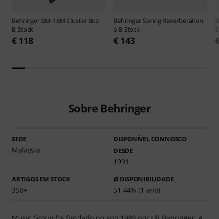
Behringer
BM-18M Cluster Box
Behringer
Spring Reverberation
B
B-Stock
6 B-Stock
S
€ 118
€ 143
Sobre Behringer
SEDE
DISPONÍVEL CONNOSCO
Malaysia
DESDE
1991
ARTIGOS EM STOCK
Ø DISPONIBILIDADE
350+
51.44% (1 ano)
Music Group foi fundado no ano 1989 por Uli Behringer. A