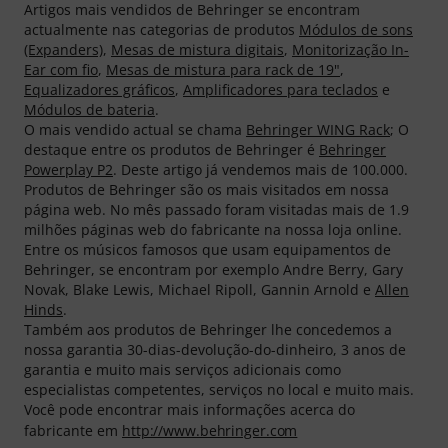
Artigos mais vendidos de Behringer se encontram
actualmente nas categorias de produtos
Módulos de sons
(Expanders)
,
Mesas de mistura digitais
,
Monitorização In-
Ear com fio
,
Mesas de mistura para rack de 19"
,
Equalizadores gráficos
,
Amplificadores para teclados
e
Módulos de bateria
.
O mais vendido actual se chama
Behringer WING Rack
; O
destaque entre os produtos de Behringer é
Behringer
Powerplay P2
. Deste artigo já vendemos mais de 100.000.
Produtos de Behringer são os mais visitados em nossa
página web. No mês passado foram visitadas mais de 1.9
milhões páginas web do fabricante na nossa loja online.
Entre os músicos famosos que usam equipamentos de
Behringer, se encontram por exemplo Andre Berry, Gary
Novak, Blake Lewis, Michael Ripoll, Gannin Arnold e
Allen
Hinds
.
Também aos produtos de Behringer lhe concedemos a
nossa garantia 30-dias-devolução-do-dinheiro, 3 anos de
garantia e muito mais serviços adicionais como
especialistas competentes, serviços no local e muito mais.
Você pode encontrar mais informações acerca do
fabricante em
http://www.behringer.com