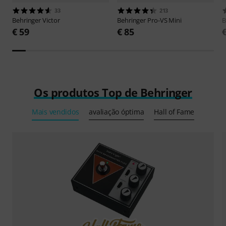
33
213
Behringer
Victor
Behringer
Pro-VS Mini
B
€ 59
€ 85
Os produtos Top de Behringer
Mais vendidos
avaliação óptima
Hall of Fame