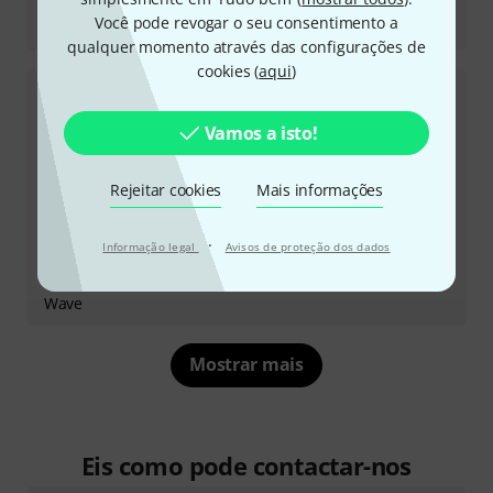
Relatório de teste
Você pode revogar o seu consentimento a
Model D
qualquer momento através das configurações de
cookies (
aqui
)
Vamos a isto!
Rejeitar cookies
Mais informações
·
Informação legal
Avisos de proteção dos dados
Relatório de teste
Wave
Mostrar mais
Eis como pode contactar-nos