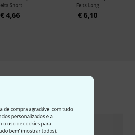
Felts Short
Felts Long
€ 4,66
€ 6,10
entes
ia de compra agradável com tudo
úncios personalizados e a
m o uso de cookies para
Tudo bem’ (
mostrar todos
).