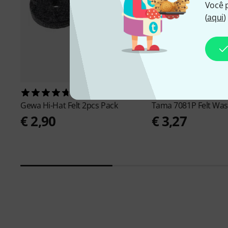
Você 
(
aqui
)
122
307
Gewa
Hi-Hat Felt 2pcs Pack
Tama
7081P Felt Wa
€ 2,90
€ 3,27