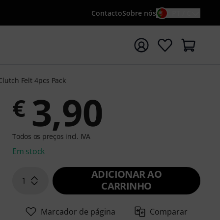
Contacto
Sobre nós
PT / €
iar pesquisa com o termo de pesquisa {searchTerm}
Clutch Felt 4pcs Pack
3,90
€
Todos os preços incl. IVA
Em stock
ADICIONAR AO
1
CARRINHO
Marcador de página
Comparar