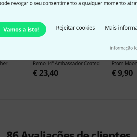
pode revogar o seu consentimento a qualquer momento atrav
Rejeitar cookies
Mais inform
Vamos a isto!
Informação l
2045
sher
Remo
14" Ambassador Coated
Rtom
Moon
€ 23,40
€ 9,90
86
Avaliações de clientes