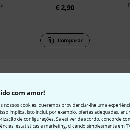
ts
€ 2,90
Comparar
sórios e artigos correspond
vido com amor!
s nossos cookies, queremos providenciar-lhe uma experiênc
isso implica. Isto inclui, por exemplo, ofertas adequadas, an
ização de configurações. Se estiver de acordo, concorde co
ências, estatísticas e marketing, clicando simplesmente em ‘