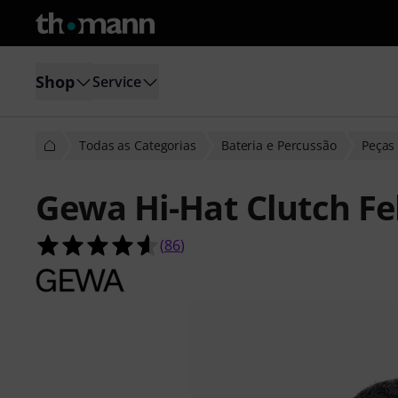
Shop
Service
Todas as Categorias
Bateria e Percussão
Peças 
Gewa Hi-Hat Clutch Fe
4.6 de 5 estrelas de 86 avaliações de
(
86
)