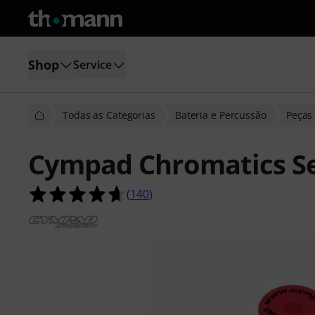
Shop
Service
Todas as Categorias
Bateria e Percussão
Peças 
Cympad Chromatics S
4.7 de 5 estrelas de 140 avaliações 
(
140
)