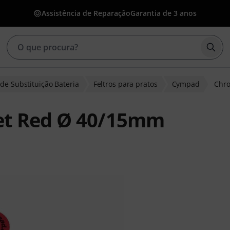
Assistência de Reparação
Garantia de 3 anos
Inic
de Substituição Bateria
Feltros para pratos
Cympad
Chro
et Red Ø 40/15mm
de clientes