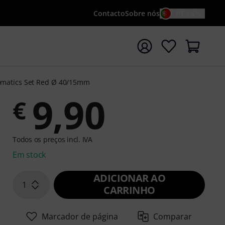
Contacto
Sobre nós
PT / €
iar pesquisa com o termo de pesquisa {searchTerm}
matics Set Red Ø 40/15mm
9,90
€
Todos os preços incl. IVA
Em stock
ADICIONAR AO
1
CARRINHO
Marcador de página
Comparar