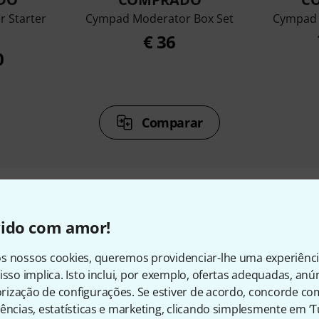
 Starter
Cympad Moderator Box Set
Cympad O
€ 36
0
Comparar
vido com amor!
sórios e artigos correspond
s nossos cookies, queremos providenciar-lhe uma experiênc
isso implica. Isto inclui, por exemplo, ofertas adequadas, an
ização de configurações. Se estiver de acordo, concorde co
ências, estatísticas e marketing, clicando simplesmente em ‘