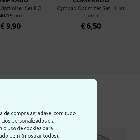
ptimizer Set II Ø
Cympad Optimizer Set HiHat
40/15mm
Clutch
€ 9,90
€ 6,50
entes
ia de compra agradável com tudo
úncios personalizados e a
m o uso de cookies para
Tudo bem’ (
mostrar todos
).