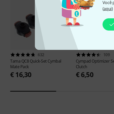
Você 
(
aqui
)
632
109
Tama
QC8 Quick-Set Cymbal
Cympad
Optimizer S
Mate Pack
Clutch
€ 16,30
€ 6,50