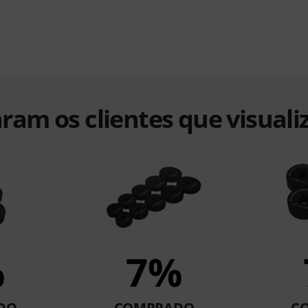
ram os clientes que visuali
%
7%
DO
COMPRADO
C