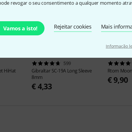
pode revogar o seu consentimento a qualquer momento atrav
Rejeitar cookies
Mais inform
Vamos a isto!
Informação l
599
et HiHat
Gibraltar
SC-19A Long Sleeve
Rtom
Moon
8mm
€ 9,90
€ 4,33