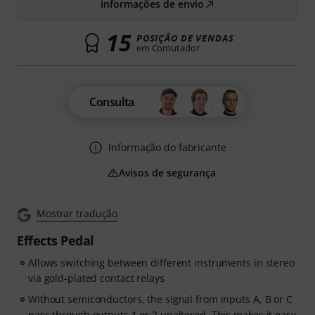
Informações de envio
15
POSIÇÃO DE VENDAS
em Comutador
Consulta
Informação do fabricante
Avisos de segurança
Mostrar tradução
Effects Pedal
Allows switching between different instruments in stereo
via gold-plated contact relays
Without semiconductors, the signal from inputs A, B or C
pass through outputs 1 or 2 unaltered. This makes it easy