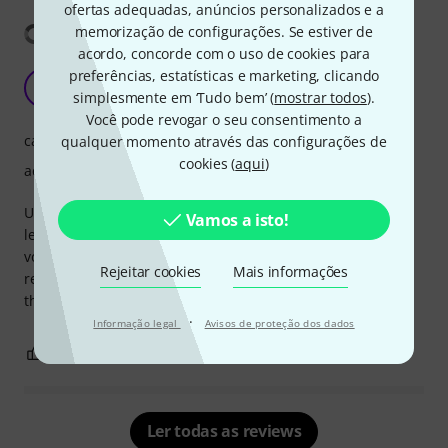
ofertas adequadas, anúncios personalizados e a
Mostrar tradução
memorização de configurações. Se estiver de
acordo, concorde com o uso de cookies para
preferências, estatísticas e marketing, clicando
Top switching
GC
simplesmente em ‘Tudo bem’ (
mostrar todos
).
Gently Country 29.08.2023
Você pode revogar o seu consentimento a
características
qualquer momento através das configurações de
cookies (
aqui
)
acabamento
Using this to balance three guitars with different output
Vamos a isto!
levels (Tele, Ricky, lap steel). Set and forget balanced
volume and with a simple patch change on boss ms-3 I’m
Rejeitar cookies
Mais informações
ready to go before the drummer has finished wiping
themself dry.
·
Informação legal
Avisos de proteção dos dados
0
0
REPORTAR A CRÍTICA
Ler todas as reviews