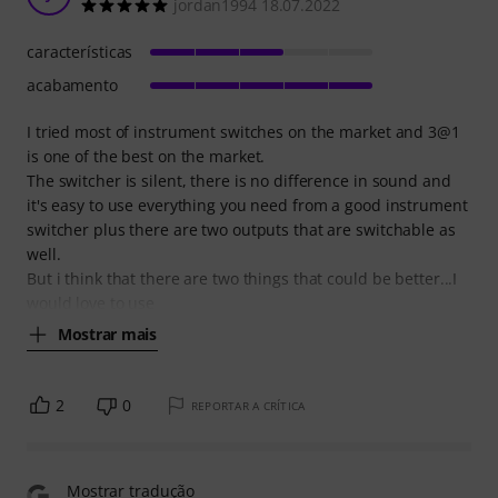
jordan1994 18.07.2022
características
acabamento
I tried most of instrument switches on the market and 3@1
is one of the best on the market.
The switcher is silent, there is no difference in sound and
it's easy to use everything you need from a good instrument
switcher plus there are two outputs that are switchable as
well.
But i think that there are two things that could be better...I
would love to use
Mostrar mais
2
0
REPORTAR A CRÍTICA
Mostrar tradução