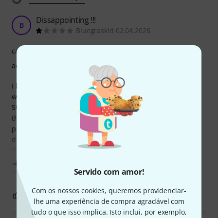
Dissappointing !!!
B
Bluegraskid 02.04.2026
características
acabamento
I bought this thinking it was amazing and trusting that it
won't suck my original guitar tone, but sadly it really DOES
SUCK your tone so much, if you plug your guitar straight to
the amp you get the full tone but when you go trough this
pedal you loose lots of HIGHS and even a bit of volume, the
difference is very noticeable and unacceptable specially at
this price
Mostrar mais
Servido com amor!
Com os nossos cookies, queremos providenciar-
0
0
REPORTAR A CRÍTICA
lhe uma experiência de compra agradável com
tudo o que isso implica. Isto inclui, por exemplo,