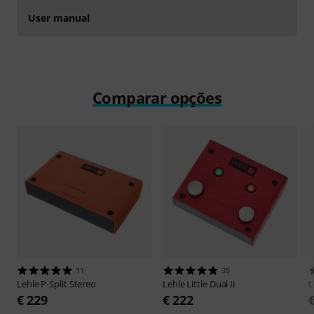
User manual
Comparar opções
11
35
Lehle
P-Split Stereo
Lehle
Little Dual II
L
€ 229
€ 222