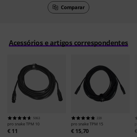
Comparar
Acessórios e artigos correspondentes
5063
220
pro snake
TPM 10
pro snake
TPM 15
p
€ 11
€ 15,70