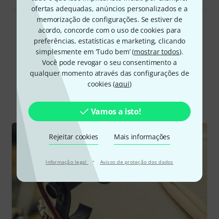
ofertas adequadas, anúncios personalizados e a
memorização de configurações. Se estiver de
Ler todas as reviews
acordo, concorde com o uso de cookies para
preferências, estatísticas e marketing, clicando
simplesmente em ‘Tudo bem’ (
mostrar todos
).
Você pode revogar o seu consentimento a
Sabia?
qualquer momento através das configurações de
cookies (
aqui
)
Todos
Guia Online
Vamos a isto!
Rejeitar cookies
Mais informações
·
Informação legal
Avisos de proteção dos dados