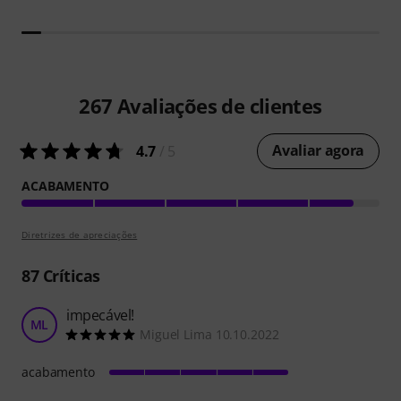
267
Avaliações de clientes
Avaliar agora
4.7
/ 5
ACABAMENTO
Diretrizes de apreciações
87
Críticas
impecável!
ML
Miguel Lima 10.10.2022
acabamento