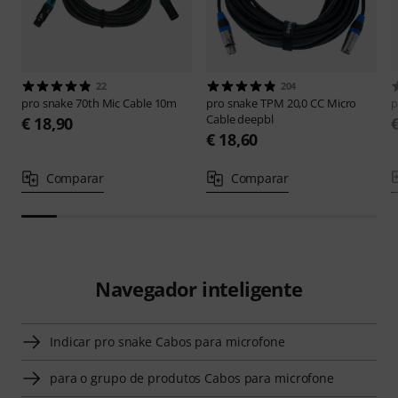
22
204
pro snake
70th Mic Cable 10m
pro snake
TPM 20,0 CC Micro
p
Cable deepbl
€ 18,90
€ 18,60
Comparar
Comparar
Navegador inteligente
Indicar pro snake Cabos para microfone
para o grupo de produtos Cabos para microfone