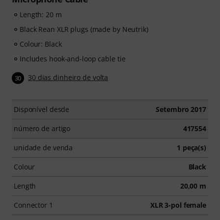
Length: 20 m
Black Rean XLR plugs (made by Neutrik)
Colour: Black
Includes hook-and-loop cable tie
30 dias dinheiro de volta
30
Disponível desde
Setembro 2017
número de artigo
417554
unidade de venda
1 peça(s)
Colour
Black
Length
20,00 m
Connector 1
XLR 3-pol female