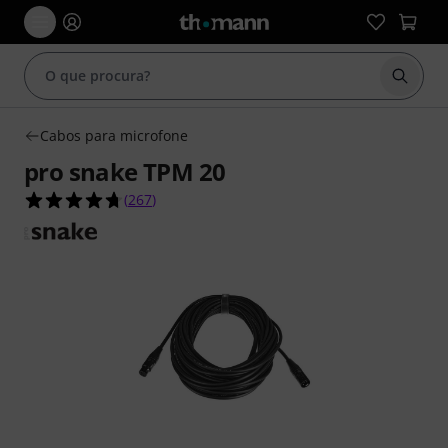
Inicia
Cabos para microfone
pro snake TPM 20
4.7 de 5 estrelas de 267 avaliações de clientes
(
267
)