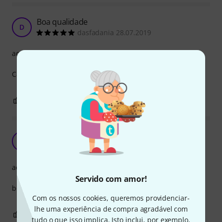
Boa qualidade
D
dasfadania 28.07.2019
acabamento
Cabo de boa qualidade e bons acabamentos.
0
0
REPORTAR A CRÍTICA
Boa qualidade
P
Pedro136 30.11.2017
acabamento
Servido com amor!
boa qualidade de fabrico
Com os nossos cookies, queremos providenciar-
lhe uma experiência de compra agradável com
0
1
REPORTAR A CRÍTICA
tudo o que isso implica. Isto inclui, por exemplo,