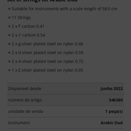
Suitable for instruments with a scale length of 58.0 cm
11 Strings
2 x f' carbon 0.41
2 x c' carbon 0.54
2 x g silver plated steel on nylon 0.48
2 x d silver plated steel on nylon 0.59
2 x A silver plated steel on nylon 0.72
1 x E silver plated steel on nylon 0.95
Disponível desde
Junho 2022
número de artigo
546380
unidade de venda
1 peça(s)
Instrument
Arabic Oud