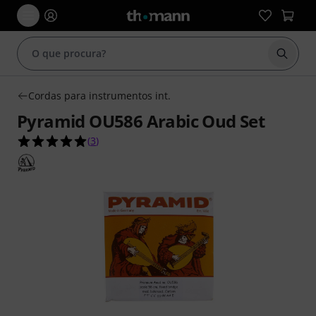
Inicia
Cordas para instrumentos int.
Pyramid OU586 Arabic Oud Set
5.0 de 5 estrelas de 3 avaliações de clientes
(
3
)