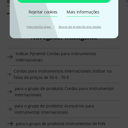
Comparar
Comparar
Rejeitar cookies
Mais informações
·
Informação legal
Avisos de proteção dos dados
Navegador inteligente
Indicar Pyramid Cordas para instrumentos
internacionais
Cordas para instrumentos internacionais Indicar na
faixa de preços de 50 € - 70 €
para o grupo de produtos Cordas para instrumentos
internacionais
para o grupo de produtos Acessórios para
instrumentos internacionais
para o grupo de produtos Instrumentos de Folk