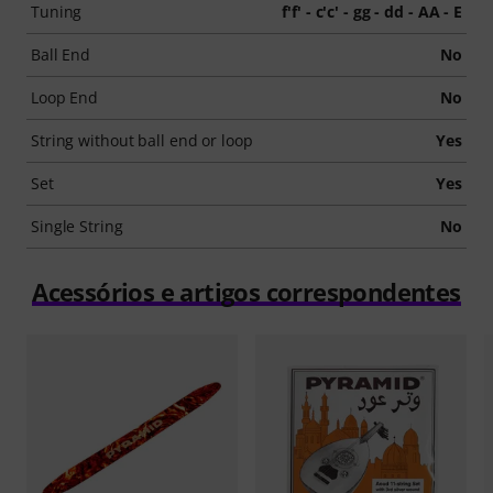
Tuning
f'f' - c'c' - gg - dd - AA - E
Ball End
No
Loop End
No
String without ball end or loop
Yes
Set
Yes
Single String
No
Acessórios e artigos correspondentes