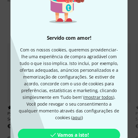
Comparar opções
Servido com amor!
Com os nossos cookies, queremos providenciar-
lhe uma experiência de compra agradável com
tudo o que isso implica. Isto inclui, por exemplo,
ofertas adequadas, anúncios personalizados e a
memorização de configurações. Se estiver de
acordo, concorde com o uso de cookies para
preferências, estatísticas e marketing, clicando
simplesmente em ‘Tudo bem’ (
mostrar todos
).
Você pode revogar o seu consentimento a
2
7
qualquer momento através das configurações de
Pyramid
Premium Oud Strings
Pyramid
OU583 Arabic Oud Set
P
cookies (
aqui
)
Set 11Str.
S
€ 57
€ 59
Vamos a isto!