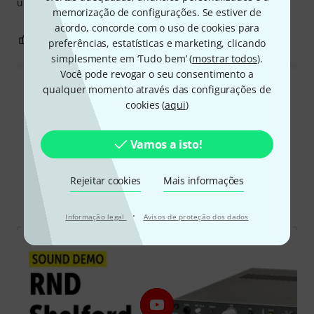
um ótimo ambiente são garantidos!
memorização de configurações. Se estiver de
acordo, concorde com o uso de cookies para
5
0
REPORTAR A CRÍTICA
preferências, estatísticas e marketing, clicando
simplesmente em ‘Tudo bem’ (
mostrar todos
).
Você pode revogar o seu consentimento a
qualquer momento através das configurações de
Ler todas as reviews
cookies (
aqui
)
Vamos a isto!
Sabia?
Rejeitar cookies
Mais informações
Todos
vídeos
Guia Online
Downloads
·
Informação legal
Avisos de proteção dos dados