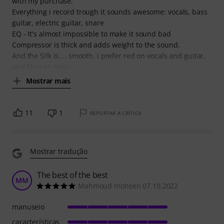
with my purchase.
Everything i record trough it sounds awesome: vocals, bass
guitar, electric guitar, snare
EQ - It's almost impossible to make it sound bad
Compressor is thick and adds weight to the sound.
And the Silk is.... smooth, i prefer red on vocals and guitar,
and blue on bass.
Mostrar mais
11
1
REPORTAR A CRÍTICA
Mostrar tradução
The best of the best
MM
Mahmoud mohsen 07.10.2022
manuseio
características