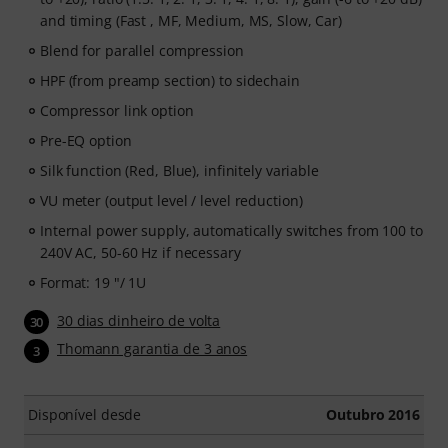
and timing (Fast , MF, Medium, MS, Slow, Car)
Blend for parallel compression
HPF (from preamp section) to sidechain
Compressor link option
Pre-EQ option
Silk function (Red, Blue), infinitely variable
VU meter (output level / level reduction)
Internal power supply, automatically switches from 100 to
240V AC, 50-60 Hz if necessary
Format: 19 "/ 1U
30 dias dinheiro de volta
30
Thomann garantia de 3 anos
3
Disponível desde
Outubro 2016