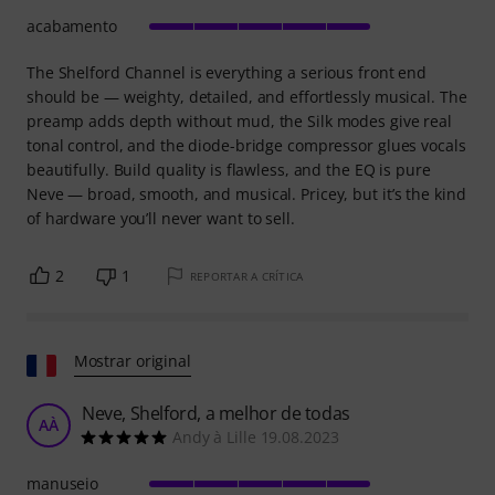
acabamento
The Shelford Channel is everything a serious front end
should be — weighty, detailed, and effortlessly musical. The
preamp adds depth without mud, the Silk modes give real
tonal control, and the diode-bridge compressor glues vocals
beautifully. Build quality is flawless, and the EQ is pure
Neve — broad, smooth, and musical. Pricey, but it’s the kind
of hardware you’ll never want to sell.
2
1
REPORTAR A CRÍTICA
Mostrar original
Neve, Shelford, a melhor de todas
AÀ
Andy à Lille 19.08.2023
manuseio