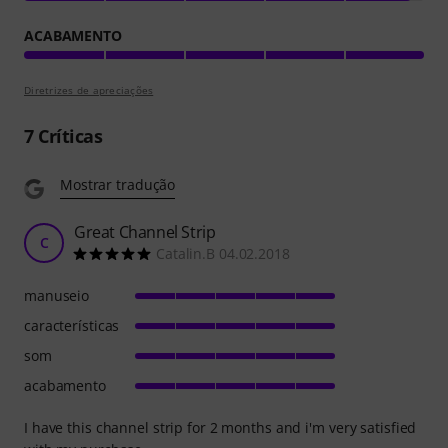
ACABAMENTO
Diretrizes de apreciações
7
Críticas
Mostrar tradução
Great Channel Strip
C
Catalin.B 04.02.2018
manuseio
características
som
acabamento
I have this channel strip for 2 months and i'm very satisfied