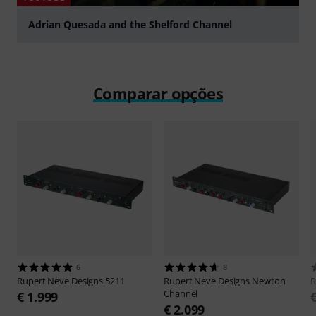
Adrian Quesada and the Shelford Channel
Tocar
Comparar opções
6
8
Rupert Neve Designs
5211
Rupert Neve Designs
Newton
R
Channel
€ 1.999
€ 2.099