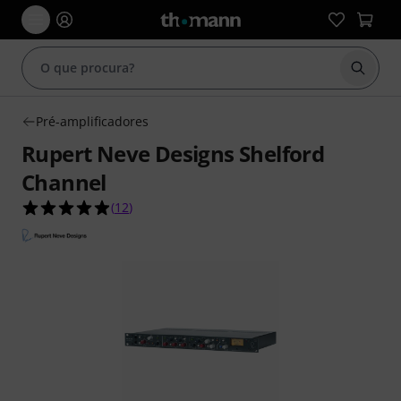
Inicia
Pré-amplificadores
Rupert Neve Designs Shelford
Channel
4.9 de 5 estrelas de 12 avaliações de clientes
(
12
)