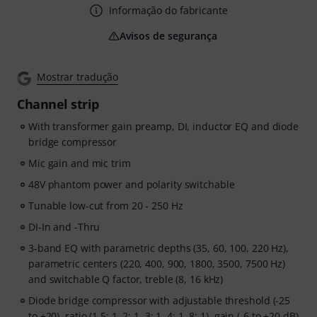
Informação do fabricante
Avisos de segurança
Mostrar tradução
Channel strip
With transformer gain preamp, DI, inductor EQ and diode
bridge compressor
Mic gain and mic trim
48V phantom power and polarity switchable
Tunable low-cut from 20 - 250 Hz
DI-In and -Thru
3-band EQ with parametric depths (35, 60, 100, 220 Hz),
parametric centers (220, 400, 900, 1800, 3500, 7500 Hz)
and switchable Q factor, treble (8, 16 kHz)
Diode bridge compressor with adjustable threshold (-25
to +20), ratio (1.5: 1, 2: 1, 3: 1, 4: 1, 8: 1), gain (-6 to +20 dB)