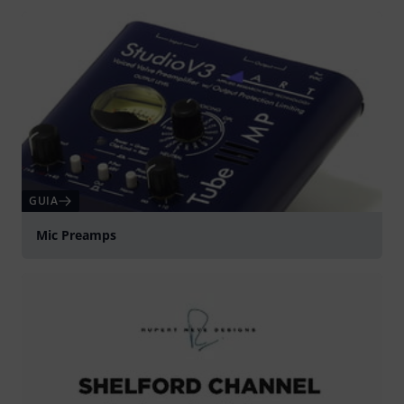
Tocar
GUIA
Mic Preamps