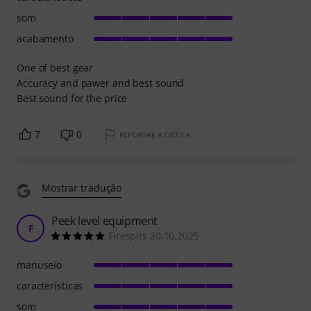
som
acabamento
One of best gear
Accuracy and pawer and best sound
Best sound for the price
7
0
REPORTAR A CRÍTICA
Mostrar tradução
Peek level equipment
F
Firespits 20.10.2025
manuseio
características
som