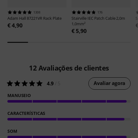
1308
176
Adam Hall
87221VR Rack Plate
Stairville
IEC Patch Cable 2,0m
S
1,0mm²
€ 4,90
€ 5,90
12
Avaliações de clientes
Avaliar agora
4.9
/ 5
MANUSEIO
CARACTERÍSTICAS
SOM