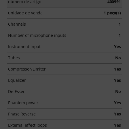
número de artigo
400991
unidade de venda
1 peça(s)
Channels
1
Number of microphone inputs
1
Instrument input
Yes
Tubes
No
Compressor/Limiter
Yes
Equalizer
Yes
De-Esser
No
Phantom power
Yes
Phase Reverse
Yes
External effect loops
Yes