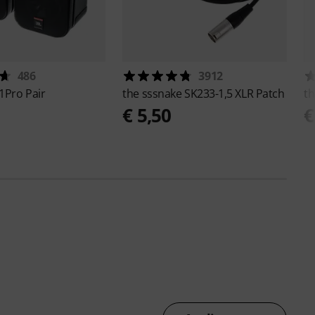
486
3912
1Pro Pair
the sssnake
SK233-1,5 XLR Patch
t
€ 5,50
€