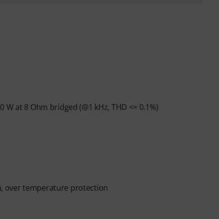
50 W at 8 Ohm bridged (@1 kHz, THD <= 0.1%)
on, over temperature protection