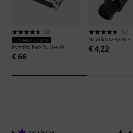
39
121
Neutrik
NL2FXX-W-S
ENCAIXE PERFEITO
€ 4,22
Flyht Pro
Rack 2U Live 40
€ 66
5
864 Clientes