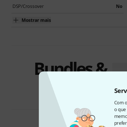
DSP/Crossover
No
Mostrar mais
Bundles &
ofertas
Ser
Com o
o que 
memor
prefer