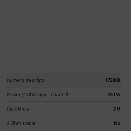
número de artigo
173888
Power (4 Ohms) per Channel
310 W
Rack Units
2 U
2 Ohm stable
No