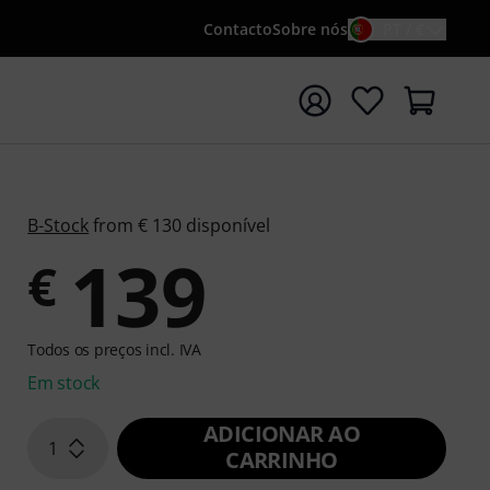
Contacto
Sobre nós
PT / €
iar pesquisa com o termo de pesquisa {searchTerm}
B-Stock
from € 130 disponível
139
€
Todos os preços incl. IVA
Em stock
ADICIONAR AO
1
CARRINHO