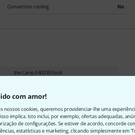
Convection cooling
No
the t.amp E400 B-Stock
Poderá apresentar ligeiras marcas de uso.
€ 130
vido com amor!
s nossos cookies, queremos providenciar-lhe uma experiênc
isso implica. Isto inclui, por exemplo, ofertas adequadas, an
ização de configurações. Se estiver de acordo, concorde co
ências, estatísticas e marketing, clicando simplesmente em ‘