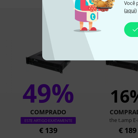
Você 
(
aqui
)
Eis o que compra
49%
16
COMPRADO
COMPRA
the t.amp E
ESTE ARTIGO EXATAMENTE
€ 139
€ 189