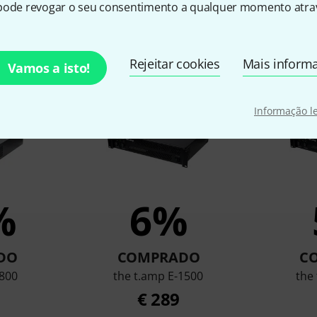
pode revogar o seu consentimento a qualquer momento atrav
ram os clientes que visuali
Rejeitar cookies
Mais inform
Vamos a isto!
Informação l
%
6%
DO
COMPRADO
C
-800
the t.amp E-1500
the
€ 289