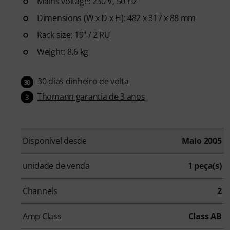
Mains voltage: 230 V, 50 Hz
Dimensions (W x D x H): 482 x 317 x 88 mm
Rack size: 19" / 2 RU
Weight: 8.6 kg
30 dias dinheiro de volta
30
Thomann garantia de 3 anos
3
Disponível desde
Maio 2005
unidade de venda
1 peça(s)
Channels
2
Amp Class
Class AB