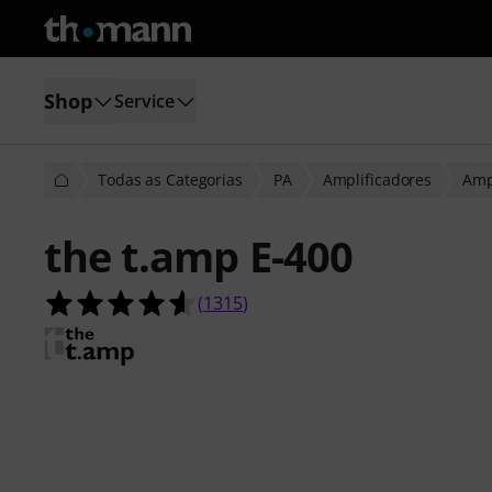
Shop
Service
Todas as Categorias
PA
Amplificadores
Amp
the t.amp E-400
4.6 de 5 estrelas de 1315 avaliações
(
1315
)