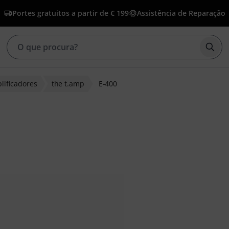
Portes gratuitos a partir de € 199
Assistência de Reparação
Inic
lificadores
the t.amp
E-400
 de clientes