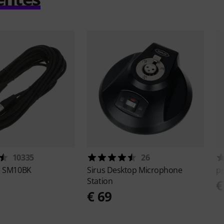
10335
26
e
SM10BK
Sirus
Desktop Microphone
p
Station
€
€ 69