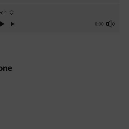
ech
0:00
one