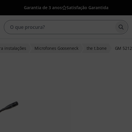
Garantia de 3 anos
Satisfação Garantida
Inic
a instalações
Microfones Gooseneck
the t.bone
GM 5212
de clientes