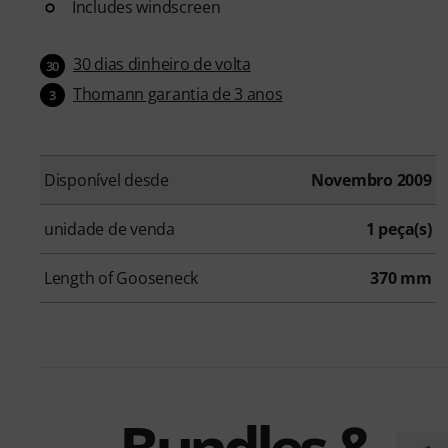
Includes windscreen
30 dias dinheiro de volta
30
Thomann garantia de 3 anos
3
Disponível desde
Novembro 2009
unidade de venda
1 peça(s)
Length of Gooseneck
370 mm