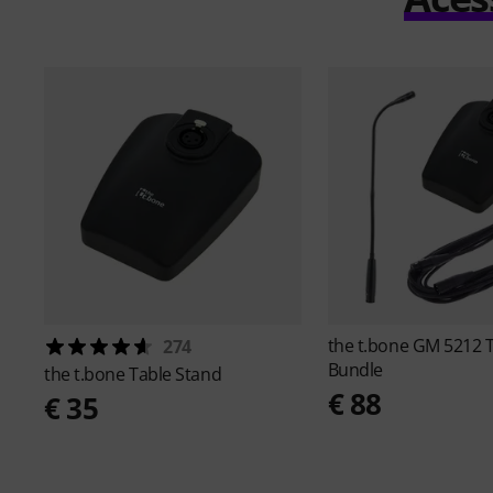
the t.bone
GM 5212 T
274
Bundle
the t.bone
Table Stand
€ 88
€ 35