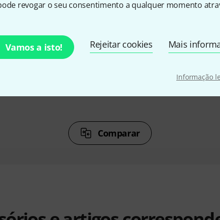
pode revogar o seu consentimento a qualquer momento atrav
%
5%
Rejeitar cookies
Mais inform
Vamos a isto!
DO
COMPRADO
C
 312 S
JTS GM-5218
J
Informação l
€ 79
Comparar
sórios e artigos correspond