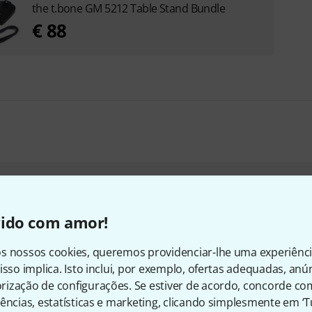
the t.bone GM 5212 Table Stand Bundle
€ 88
ram os clientes que visuali
vido com amor!
s nossos cookies, queremos providenciar-lhe uma experiênc
isso implica. Isto inclui, por exemplo, ofertas adequadas, an
ização de configurações. Se estiver de acordo, concorde co
ências, estatísticas e marketing, clicando simplesmente em ‘