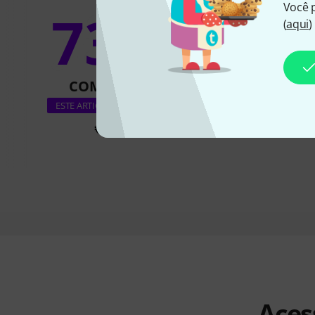
Você 
73%
(
aqui
)
8
COMPRADO
COMPRA
the t.bone TB
ESTE ARTIGO EXATAMENTE
€ 45
€ 29
Aces