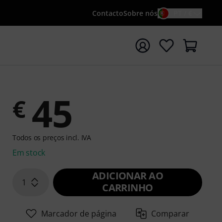
Contacto
Sobre nós
PT / €
iar pesquisa com o termo de pesquisa {searchTerm}
45
€
Todos os preços incl. IVA
Em stock
ADICIONAR AO
1
CARRINHO
Marcador de página
Comparar