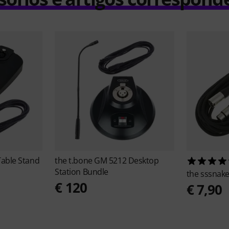
able Stand
the t.bone
GM 5212 Desktop
Station Bundle
the sssnak
€ 120
€ 7,90