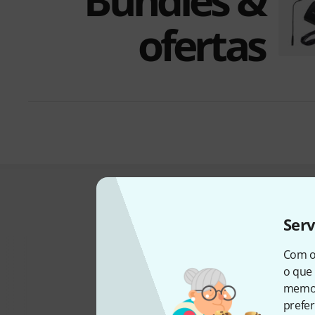
Bundles &
ofertas
Eis o que compra
Ser
Com o
o que 
memor
prefer