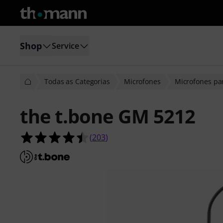
Shop
Service
Todas as Categorias
Microfones
Microfones par
the t.bone GM 5212
4.5 de 5 estrelas de 203 avaliações 
(
203
)