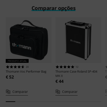
Comparar opções
PRODUTO ATUAL
20
12
Thomann
Voc Performer Bag
Thomann
Case Roland SP-404
MK II
€ 52
€ 44
Comparar
Comparar