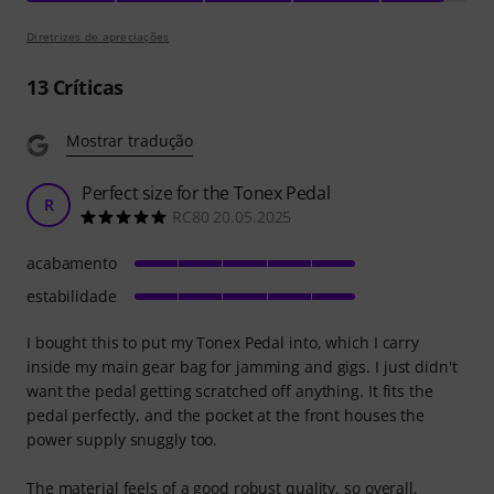
Diretrizes de apreciações
13
Críticas
Mostrar tradução
Perfect size for the Tonex Pedal
R
RC80 20.05.2025
acabamento
estabilidade
I bought this to put my Tonex Pedal into, which I carry
inside my main gear bag for jamming and gigs. I just didn't
want the pedal getting scratched off anything. It fits the
pedal perfectly, and the pocket at the front houses the
power supply snuggly too.
The material feels of a good robust quality, so overall,