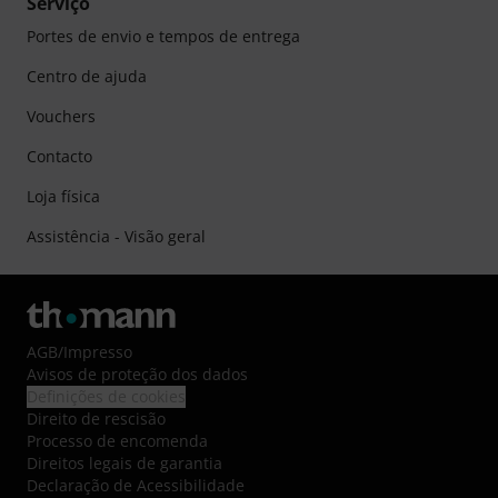
Serviço
Portes de envio e tempos de entrega
Centro de ajuda
Vouchers
Contacto
Loja física
Assistência - Visão geral
AGB
/
Impresso
Avisos de proteção dos dados
Definições de cookies
Direito de rescisão
Processo de encomenda
Direitos legais de garantia
Declaração de Acessibilidade