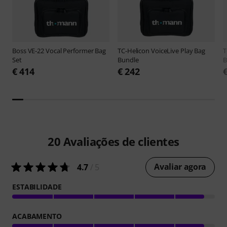
Boss
VE-22 Vocal Performer Bag
TC-Helicon
VoiceLive Play Bag
T
Set
Bundle
B
€ 414
€ 242
20
Avaliações de clientes
Avaliar agora
4.7
/ 5
ESTABILIDADE
ACABAMENTO