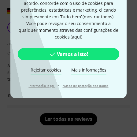
acordo, concorde com o uso de cookies para
Mostrar original
preferências, estatísticas e marketing, clicando
simplesmente em ‘Tudo bem’ (
mostrar todos
).
Você pode revogar o seu consentimento a
Bolsa de transporte que faz o que deve!
P(
qualquer momento através das configurações de
Patrick (aka) Brave 21.09.2023
cookies (
aqui
)
acabamento
estabilidade
Vamos a isto!
A princípio pensei que fosse mais uma bolsa "gostaria de
Rejeitar cookies
Mais informações
substituir", mas esta bolsa faz o que deve e tem um
tamanho perfeito! Bravo Thomann!!!
·
Informação legal
Avisos de proteção dos dados
1
0
REPORTAR A CRÍTICA
Ler todas as reviews