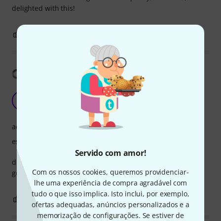
delighted with this!
0
0
REPORTAR A CRÍTICA
Mostrar tradução
great
V
Veto 03.06.2025
acabamento
estabilidade
Servido com amor!
durable fabric and enough padding not too heavy worry.
Com os nossos cookies, queremos providenciar-
good case!
lhe uma experiência de compra agradável com
tudo o que isso implica. Isto inclui, por exemplo,
0
0
REPORTAR A CRÍTICA
ofertas adequadas, anúncios personalizados e a
memorização de configurações. Se estiver de