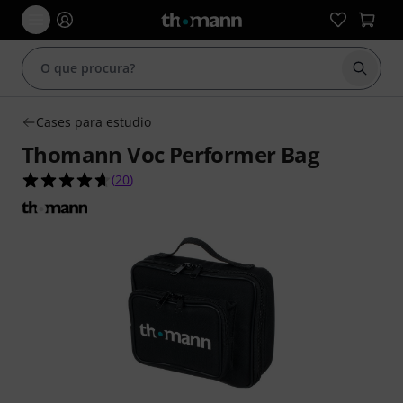
Inicia
Cases para estudio
Thomann Voc Performer Bag
4.7 de 5 estrelas de 20 avaliações de clientes
(
20
)