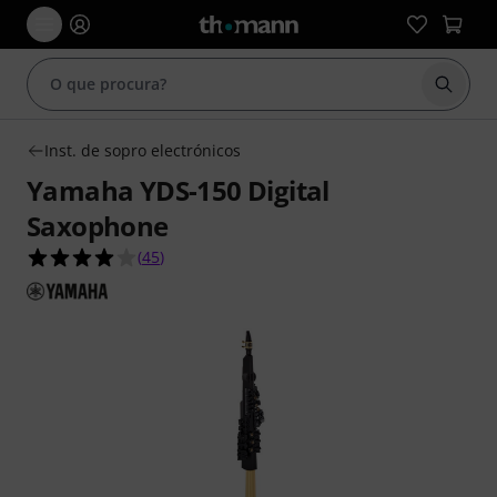
Inicia
Inst. de sopro electrónicos
Yamaha YDS-150 Digital
Saxophone
4.0 de 5 estrelas de 45 avaliações de clientes
(
45
)