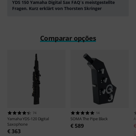
YDS 150 Yamaha Digital Sax FAQ´s meistgestellte
Fragen. Kurz erklärt von Thorsten Skringer
Tocar
Comparar opções
74
14
Yamaha
YDS-120 Digital
SOMA
The Pipe Black
A
Saxophone
€ 589
€ 363