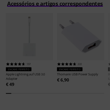
Acessórios e artigos correspondentes
157
222
ENCAIXE PERFEITO
ENCAIXE PERFEITO
Apple
Lightning auf USB 3.0
Thomann
USB Power Supply
I
Adapter
U
€ 6,90
€ 49