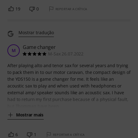
19
0
REPORTAR A CRÍTICA
Mostrar tradução
Game changer
M
M-Sax 26.07.2022
After playing alto and tenor sax for several years and trying
to pack them in to our motor caravan, the compact design of
the YDS150 is a game changer for me. It feels like an
acoustic sax to play and when used with headphones or
external amp/ speaker sounds like an acoustic sax. I have
had to return my first purchase because of a physical fault,
but Thomman have been
Mostrar mais
6
1
REPORTAR A CRÍTICA