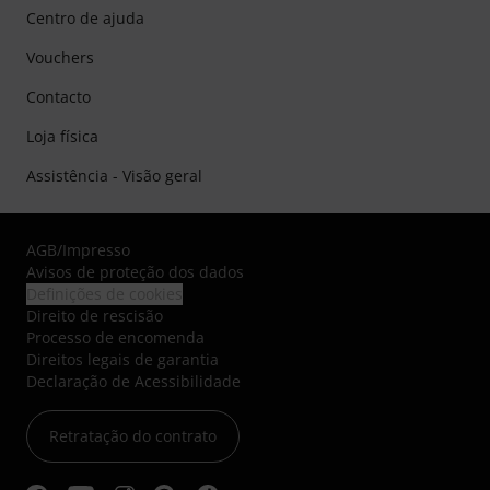
Centro de ajuda
Vouchers
Contacto
Loja física
Assistência - Visão geral
AGB
/
Impresso
Avisos de proteção dos dados
Definições de cookies
Direito de rescisão
Processo de encomenda
Direitos legais de garantia
Declaração de Acessibilidade
Retratação do contrato