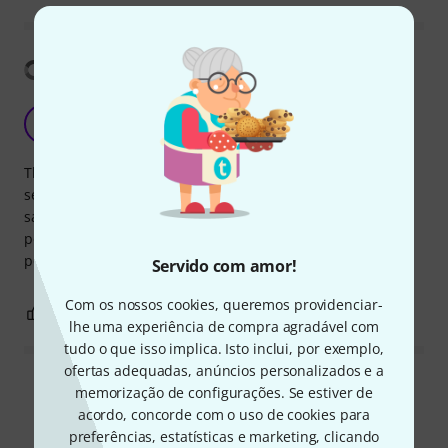
Mostrar tradução
Yamaha's quality in a nutshell!
HC
helder coelho 22.11.2020
This is a novel instrument that suits both novice and more
seasoned musicians. The exact fingering like a traditional
saxophone makes transition go seamless and the creativity
potential is huge because after all this is a synth! Bonus
points for being able to play with headphones!!!
Servido com amor!
Com os nossos cookies, queremos providenciar-
3
0
REPORTAR A CRÍTICA
lhe uma experiência de compra agradável com
tudo o que isso implica. Isto inclui, por exemplo,
ofertas adequadas, anúncios personalizados e a
Ler todas as reviews
memorização de configurações. Se estiver de
acordo, concorde com o uso de cookies para
preferências, estatísticas e marketing, clicando