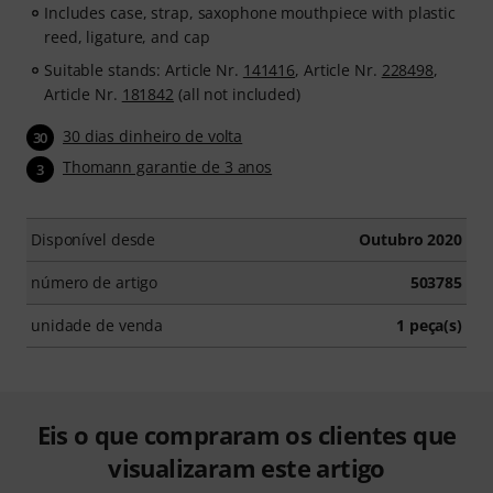
Includes case, strap, saxophone mouthpiece with plastic
reed, ligature, and cap
Suitable stands: Article Nr.
141416
, Article Nr.
228498
,
Article Nr.
181842
(all not included)
30 dias dinheiro de volta
30
Thomann garantie de 3 anos
3
Disponível desde
Outubro 2020
número de artigo
503785
unidade de venda
1 peça(s)
Eis o que compraram os clientes que
visualizaram este artigo