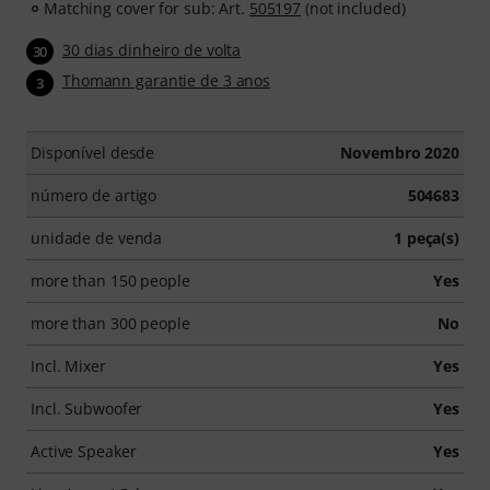
Matching cover for sub: Art.
505197
(not included)
30 dias dinheiro de volta
30
Thomann garantie de 3 anos
3
Disponível desde
Novembro 2020
número de artigo
504683
unidade de venda
1 peça(s)
more than 150 people
Yes
more than 300 people
No
Incl. Mixer
Yes
Incl. Subwoofer
Yes
Active Speaker
Yes