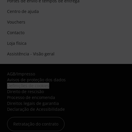
Portes de envio e tempos de entrega
Centro de ajuda
Vouchers
Contacto
Loja física
Assistência - Visão geral
AGB
/
Impresso
Avisos de proteção dos dados
Definições de cookies
Direito de rescisão
Processo de encomenda
Direitos legais de garantia
Declaração de Acessibilidade
Retratação do contrato