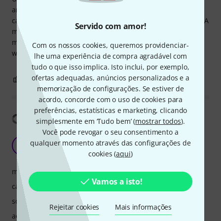
and at open air events. Sound quality is excellent and
carries quite a distant without a significant loss of volume. A
Servido com amor!
minor improvement would be if the tower fitting was a bit
more robust. Thought about upgrading to this system for a
Com os nossos cookies, queremos providenciar-
while before buying and have no regrets.
lhe uma experiência de compra agradável com
tudo o que isso implica. Isto inclui, por exemplo,
ofertas adequadas, anúncios personalizados e a
0
0
REPORTAR A CRÍTICA
memorização de configurações. Se estiver de
acordo, concorde com o uso de cookies para
preferências, estatísticas e marketing, clicando
Mostrar tradução
simplesmente em ‘Tudo bem’ (
mostrar todos
).
Você pode revogar o seu consentimento a
Great!!
qualquer momento através das configurações de
M
Mateooooooooo 30.01.2026
cookies (
aqui
)
manuseio
Vamos a isto!
características
som
Rejeitar cookies
Mais informações
acabamento