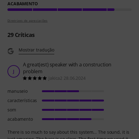
ACABAMENTO
Diretrizes de apreciações
29
Críticas
Mostrar tradução
A great(est) speaker with a construction
problem
J
Jakica2 28.06.2024
manuseio
características
som
acabamento
There is so much to say about this system... The sound, it is
just amazing. The bass is so clear. The first time we used it,