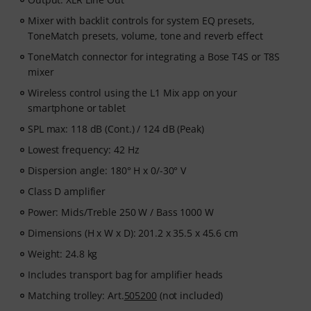
Mixer with backlit controls for system EQ presets,
ToneMatch presets, volume, tone and reverb effect
ToneMatch connector for integrating a Bose T4S or T8S
mixer
Wireless control using the L1 Mix app on your
smartphone or tablet
SPL max: 118 dB (Cont.) / 124 dB (Peak)
Lowest frequency: 42 Hz
Dispersion angle: 180° H x 0/-30° V
Class D amplifier
Power: Mids/Treble 250 W / Bass 1000 W
Dimensions (H x W x D): 201.2 x 35.5 x 45.6 cm
Weight: 24.8 kg
Includes transport bag for amplifier heads
Matching trolley: Art.
505200
(not included)