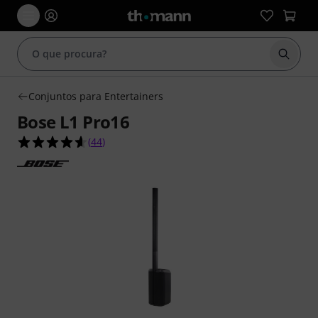
Inicia
Conjuntos para Entertainers
Bose L1 Pro16
4.6 de 5 estrelas de 44 avaliações de clientes
(
44
)