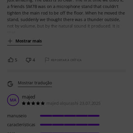
a friends SM7B was on a microphone stand that couldn't
tighten the main rod to be off the floor. When he moved the
stand, suddenly we thought there was a thunder outside,
not by volume, but by the natural sound it produced. It is
that
Mostrar mais
5
4
REPORTAR A CRÍTICA
Mostrar tradução
majed
MA
majed alqurashi 23.07.2025
manuseio
características