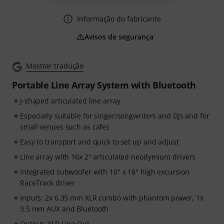
Informação do fabricante
Avisos de segurança
Mostrar tradução
Portable Line Array System with Bluetooth
J-shaped articulated line array
Especially suitable for singer/songwriters and DJs and for
small venues such as cafes
Easy to transport and quick to set up and adjust
Line array with 16x 2" articulated neodymium drivers
Integrated subwoofer with 10" x 18" high excursion
RaceTrack driver
Inputs: 2x 6.35 mm XLR combo with phantom power, 1x
3.5 mm AUX and Bluetooth
Output: XLR Line Out