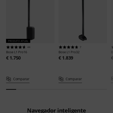
PRODUTO ATUAL
44
7
Bose
L1 Pro16
Bose
L1 Pro32
B
€ 1.750
€ 1.839
Comparar
Comparar
Navegador inteligente