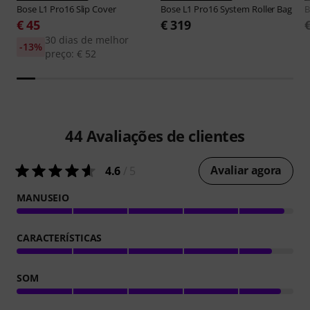
Bose
L1 Pro16 Slip Cover
Bose
L1 Pro16 System Roller Bag
B
€ 45
€ 319
30 dias de melhor
-13%
preço: € 52
44
Avaliações de clientes
Avaliar agora
4.6
/ 5
MANUSEIO
CARACTERÍSTICAS
SOM