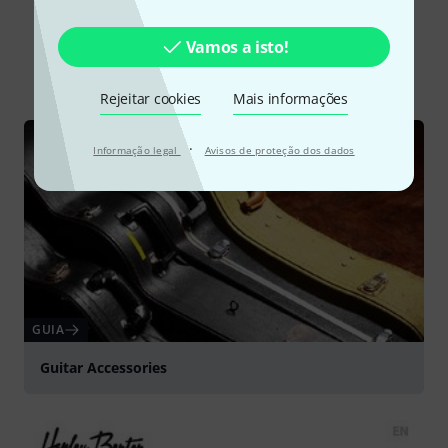
Sabia?
Vamos a isto!
Todos
Guia Online
Downloads
Rejeitar cookies
Mais informações
·
Informação legal
Avisos de proteção dos dados
GUIA
Guitar Accessories