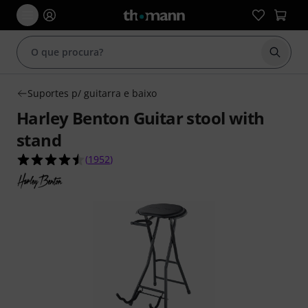
Inicia
Suportes p/ guitarra e baixo
Harley Benton Guitar stool with
stand
4.5 de 5 estrelas de 1952 avaliações de clientes
(
1952
)