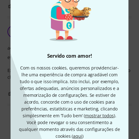
0
0
REPORTAR A CRÍTICA
Muito pratico
DS
Driver Smith 21.10.2020
acabamento
Servido com amor!
estabilidade
Com os nossos cookies, queremos providenciar-
Excelente para ter em casa. Não há risco da guitarra cair no
lhe uma experiência de compra agradável com
chão. Muito leve sólido e móvel
tudo o que isso implica. Isto inclui, por exemplo,
ofertas adequadas, anúncios personalizados e a
0
0
REPORTAR A CRÍTICA
memorização de configurações. Se estiver de
acordo, concorde com o uso de cookies para
preferências, estatísticas e marketing, clicando
simplesmente em ‘Tudo bem’ (
mostrar todos
).
Ler todas as reviews
Você pode revogar o seu consentimento a
qualquer momento através das configurações de
cookies (
aqui
)