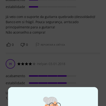
estabilidade
Já veio com o suporte da guitarra quebrado (dessoldado)!
Banco em si frágil. Pouca segurança, arriscado
principalmente para a guitarra!
Não aconselho a compra!
0
0
REPORTAR A CRÍTICA
H
Helyan 03.01.2018
acabamento
estabilidade
Um bom banco, um pouco alto para utilizadores abaixo do
1,70 mt