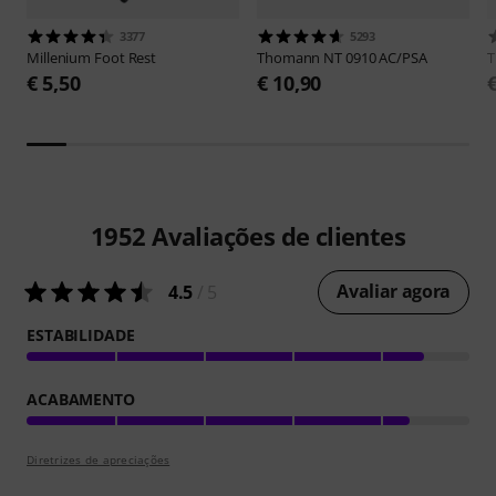
3377
5293
Millenium
Foot Rest
Thomann
NT 0910 AC/PSA
€ 5,50
€ 10,90
1952
Avaliações de clientes
Avaliar agora
4.5
/ 5
ESTABILIDADE
ACABAMENTO
Diretrizes de apreciações