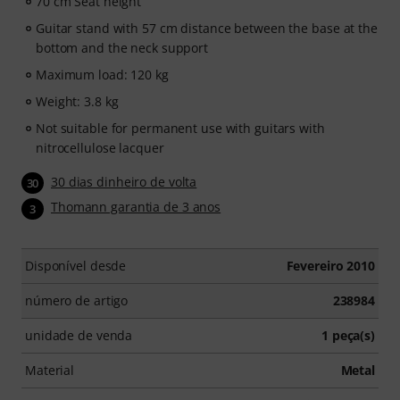
70 cm Seat height
Guitar stand with 57 cm distance between the base at the
bottom and the neck support
Maximum load: 120 kg
Weight: 3.8 kg
Not suitable for permanent use with guitars with
nitrocellulose lacquer
30 dias dinheiro de volta
30
Thomann garantia de 3 anos
3
Disponível desde
Fevereiro 2010
número de artigo
238984
unidade de venda
1 peça(s)
Material
Metal