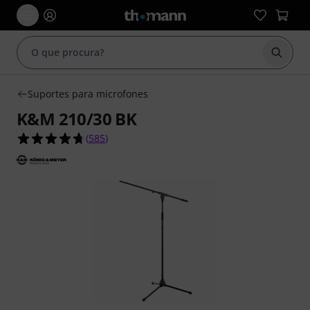
Inicia
Suportes para microfones
K&M 210/30 BK
4.7 de 5 estrelas de 585 avaliações de clientes
(
585
)