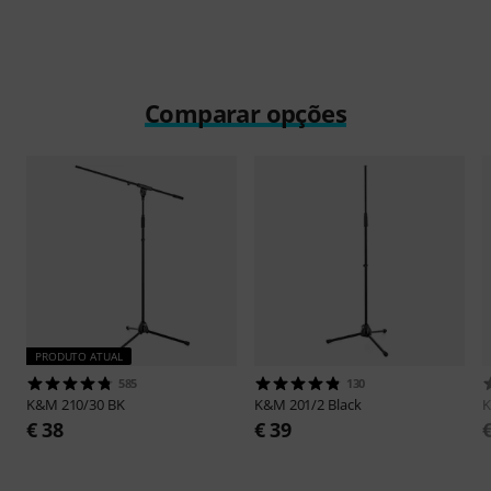
Comparar opções
PRODUTO ATUAL
585
130
K&M
210/30 BK
K&M
201/2 Black
€ 38
€ 39