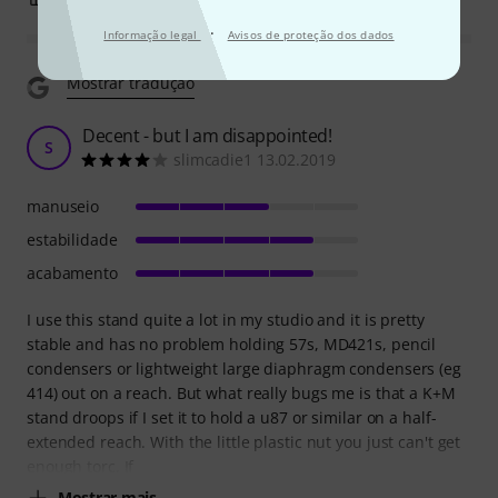
·
Informação legal
Avisos de proteção dos dados
Mostrar tradução
Decent - but I am disappointed!
S
slimcadie1 13.02.2019
manuseio
estabilidade
acabamento
I use this stand quite a lot in my studio and it is pretty
stable and has no problem holding 57s, MD421s, pencil
condensers or lightweight large diaphragm condensers (eg
414) out on a reach. But what really bugs me is that a K+M
stand droops if I set it to hold a u87 or similar on a half-
extended reach. With the little plastic nut you just can't get
enough torc. If
Mostrar mais