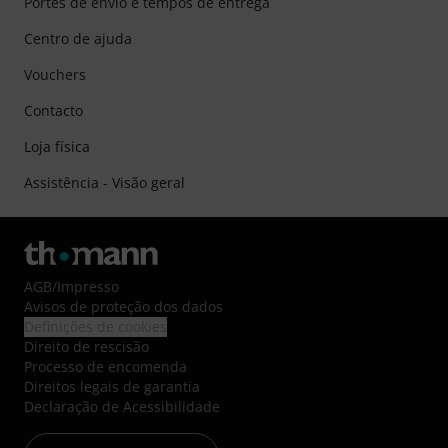
Portes de envio e tempos de entrega
Centro de ajuda
Vouchers
Contacto
Loja física
Assistência - Visão geral
AGB
/
Impresso
Avisos de proteção dos dados
Definições de cookies
Direito de rescisão
Processo de encomenda
Direitos legais de garantia
Declaração de Acessibilidade