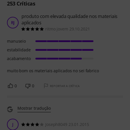
253
Críticas
produto com elevada qualidade nos materiais
aplicados
RJ
ritmo jovem 29.10.2021
manuseio
estabilidade
acabamento
muito bom os materiais aplicados no sei fabrico
0
0
REPORTAR A CRÍTICA
Mostrar tradução
J
Joseph8049 23.01.2015