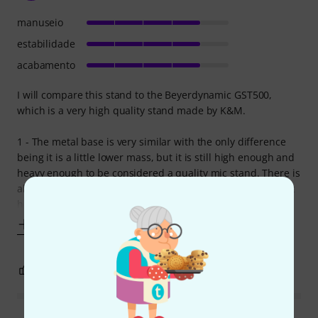
manuseio
estabilidade
acabamento
I will compare this stand to the Beyerdynamic GST500,
which is a very high quality stand made by K&M.
1 - The metal base is very similar with the only difference
being it is a little lower mass, but it is still high enough and
heavy enough to be considered a quality mic stand. There is
also slight variation with the mould of the plastic parts that
hold
Mostrar mais
9
0
REPORTAR A CRÍTICA