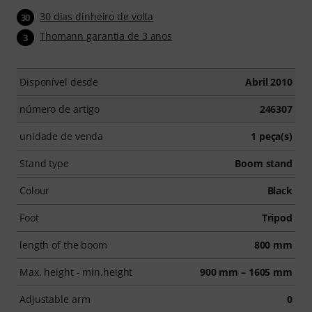
30 dias dinheiro de volta
30
Thomann garantia de 3 anos
3
Disponível desde
Abril 2010
número de artigo
246307
unidade de venda
1 peça(s)
Stand type
Boom stand
Colour
Black
Foot
Tripod
length of the boom
800 mm
Max. height - min.height
900 mm – 1605 mm
Adjustable arm
0