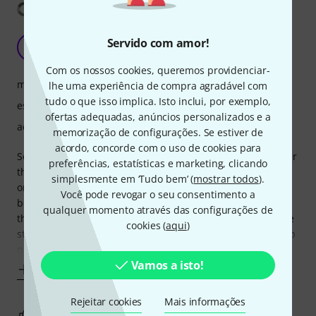
Mostrar tradução
Nice stand for everyday work
Servido com amor!
O
Obviously42 14.01.2023
Com os nossos cookies, queremos providenciar-
manuseio
lhe uma experiência de compra agradável com
tudo o que isso implica. Isto inclui, por exemplo,
estabilidade
ofertas adequadas, anúncios personalizados e a
acabamento
memorização de configurações. Se estiver de
acordo, concorde com o uso de cookies para
Solid, well built stand, on the mid-cheap side but still better
preferências, estatísticas e marketing, clicando
than the average cheapo boom stand. Nice weight, there is
simplesmente em ‘Tudo bem’ (
mostrar todos
).
only one feature that I personally don't like: the screw-on
Você pode revogar o seu consentimento a
boom part of the stand, which connects the upper part to
qualquer momento através das configurações de
the straight one; sometimes, when I want to tighten the the
cookies (
aqui
)
stand to a certain height (clockwise motion), holding the top
part with
Vamos a isto!
Mostrar mais
Rejeitar cookies
Mais informações
2
0
REPORTAR A CRÍTICA