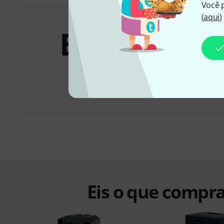
Você 
(
aqui
)
Bundles &
ofertas
Eis o que compra