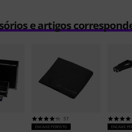
sórios e artigos correspond
57
ENCAIXE PERFEITO
ENCAIXE PE