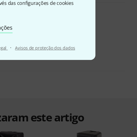
és das configurações de cookies
ações
·
egal
Avisos de proteção dos dados
zaram este artigo