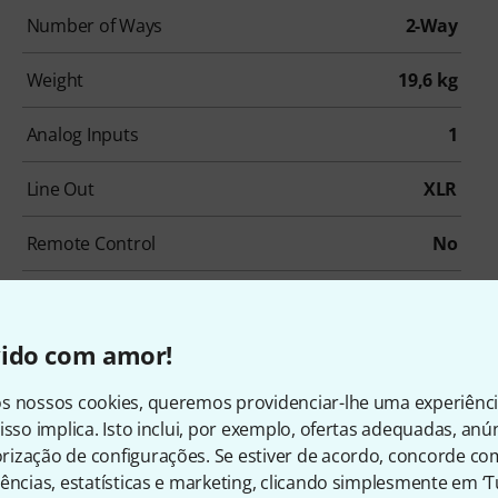
Number of Ways
2-Way
Weight
19,6 kg
Analog Inputs
1
Line Out
XLR
Remote Control
No
Low Cut
No
vido com amor!
s nossos cookies, queremos providenciar-lhe uma experiênc
isso implica. Isto inclui, por exemplo, ofertas adequadas, an
ização de configurações. Se estiver de acordo, concorde co
ências, estatísticas e marketing, clicando simplesmente em ‘