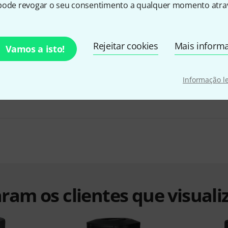
pode revogar o seu consentimento a qualquer momento atrav
Rejeitar cookies
Mais inform
Vamos a isto!
RCF Art 715-A MK V Cover Bundle
€ 1.318
Informação l
ram os clientes que visuali