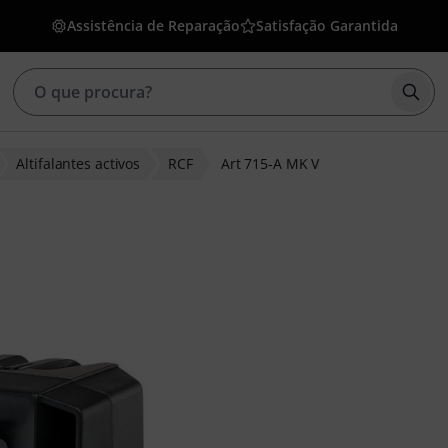
Assistência de Reparação
Satisfação Garantida
Inic
Altifalantes activos
RCF
Art 715-A MK V
 clientes