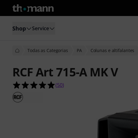
Shop
Service
Todas as Categorias
PA
Colunas e altifalantes
RCF Art 715-A MK V
4.9 de 5 estrelas de 50 avaliações de
(
50
)