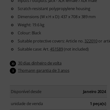
Inputs / outputs: Jack - XLR female / XLR male
Scratch-resistant polypropylene housing
Dimensions (W x H x D): 437 x 708 x 389 mm
Weight: 19.6 kg
Colour: Black
Suitable protective covers: Article no.
322010
or arti
Suitable case: Art.
451589
(not included)
30 dias dinheiro de volta
30
Thomann garantia de 3 anos
3
Disponível desde
Janeiro 2024
unidade de venda
1 peça(s)