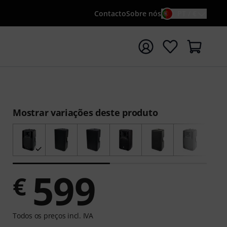
Contacto
Sobre nós
PT / €
iar pesquisa com o termo de pesquisa {searchTerm}
Mostrar variações deste produto
599
€
Todos os preços incl. IVA