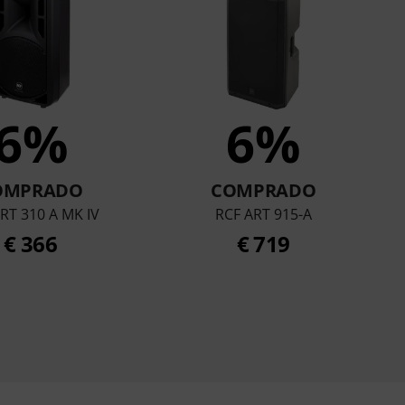
6%
6%
OMPRADO
COMPRADO
RT 310 A MK IV
RCF ART 915-A
€ 366
€ 719