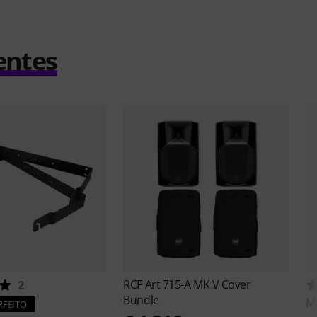
entes
RCF
Art 715-A MK V Cover
2
Bundle
M
RFEITO