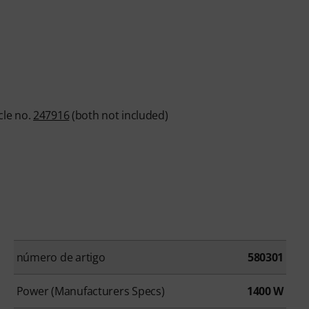
cle no.
247916
(both not included)
número de artigo
580301
Power (Manufacturers Specs)
1400 W