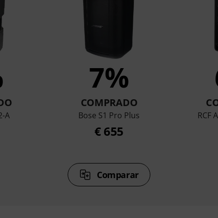
%
7%
DO
COMPRADO
C
2-A
Bose S1 Pro Plus
RCF A
€ 655
Comparar