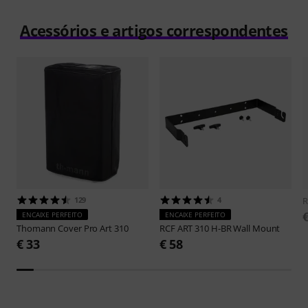
Acessórios e artigos correspondentes
129
4
ENCAIXE PERFEITO
ENCAIXE PERFEITO
Thomann
Cover Pro Art 310
RCF
ART 310 H-BR Wall Mount
€ 33
€ 58