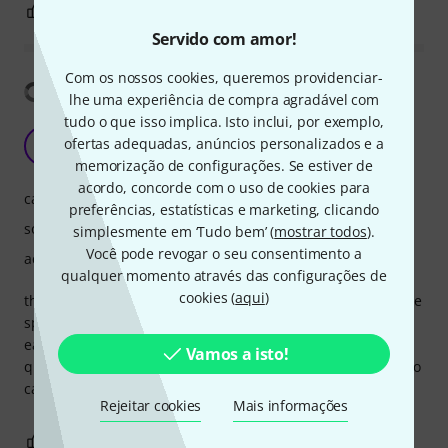
0
0
REPORTAR A CRÍTICA
Servido com amor!
Com os nossos cookies, queremos providenciar-
Mostrar tradução
lhe uma experiência de compra agradável com
tudo o que isso implica. Isto inclui, por exemplo,
really satisfied with the sound quality
ofertas adequadas, anúncios personalizados e a
MS
Michalis Sax 20.08.2017
memorização de configurações. Se estiver de
acordo, concorde com o uso de cookies para
características
preferências, estatísticas e marketing, clicando
som
simplesmente em ‘Tudo bem’ (
mostrar todos
).
Você pode revogar o seu consentimento a
acabamento
qualquer momento através das configurações de
cookies (
aqui
)
the only feature problems is that the knob at the back of the
speaker is quite loose and the line and mic switch is not
easy to change. Overall the sound is amazing and the
Vamos a isto!
quality of the speaker is solid with a nice design and easy to
carry around
Rejeitar cookies
Mais informações
4
0
REPORTAR A CRÍTICA