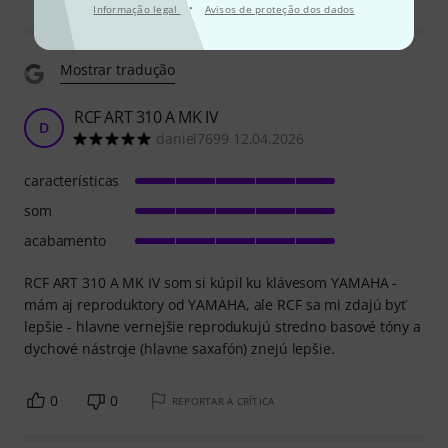
·
Informação legal
Avisos de proteção dos dados
Mostrar tradução
RCF ART 310 A MK IV
D
daniel7699 12.04.2026
características
som
acabamento
RCF ART 310 A MK IV som si kúpil ku klávesom YAMAHA -
mám aj reproduktory od YAMAHA, ale RCF sa mi zdajú byť
lepšie - hlavne vernejšie reprodukujú stredno basové tóny a
dychové nástroje (hlavne saxafón) znejú lepšie.
0
0
REPORTAR A CRÍTICA