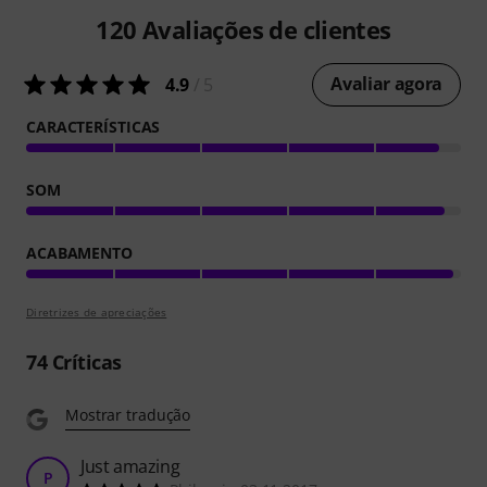
120
Avaliações de clientes
Avaliar agora
4.9
/ 5
CARACTERÍSTICAS
SOM
ACABAMENTO
Diretrizes de apreciações
74
Críticas
Mostrar tradução
Just amazing
P