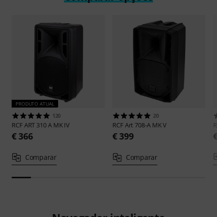
PRODUTO ATUAL
120
20
RCF
ART 310 A MK IV
RCF
Art 708-A MK V
€ 366
€ 399
Comparar
Comparar