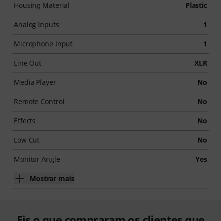
Housing Material
Plastic
Analog Inputs
1
Microphone Input
1
Line Out
XLR
Media Player
No
Remote Control
No
Effects
No
Low Cut
No
Monitor Angle
Yes
Mostrar mais
Eis o que compraram os clientes que