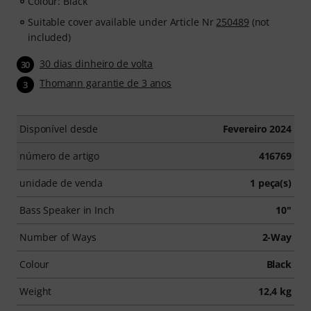
Colour: Black
Suitable cover available under Article Nr
250489
(not
included)
30 dias dinheiro de volta
30
Thomann garantie de 3 anos
3
Disponível desde
Fevereiro 2024
número de artigo
416769
unidade de venda
1 peça(s)
Bass Speaker in Inch
10"
Number of Ways
2-Way
Colour
Black
Weight
12,4 kg