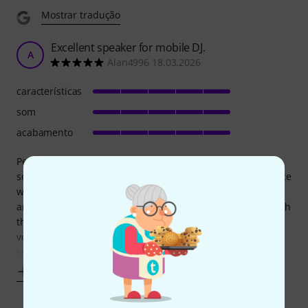
Mostrar tradução
Excellent speaker for mobile DJ.
A
Alan4996 18.03.2026
características
som
acabamento
Perfect for me as an aging DJ in my late 50's, wanted
something more compact but with enough power and a nice
warm tone. I use them on their own without a subwoofer
and the bass output is fine for every venue I perform in with
the boost button on. They sound absolutely spot on with
vocals to, providing amazing clarity. So glad they are still
selling this model. I am a
Mostrar mais