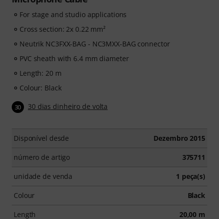
For stage and studio applications
Cross section: 2x 0.22 mm²
Neutrik NC3FXX-BAG - NC3MXX-BAG connector
PVC sheath with 6.4 mm diameter
Length: 20 m
Colour: Black
30 dias dinheiro de volta
30
Disponível desde
Dezembro 2015
número de artigo
375711
unidade de venda
1 peça(s)
Colour
Black
Length
20,00 m