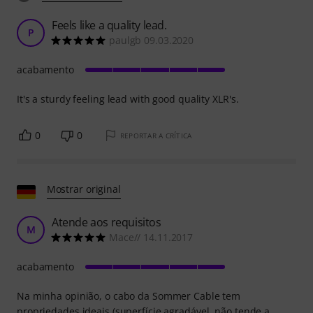
Feels like a quality lead.
P
paulgb 09.03.2020
acabamento
It's a sturdy feeling lead with good quality XLR's.
0
0
REPORTAR A CRÍTICA
Mostrar original
Atende aos requisitos
M
Mace// 14.11.2017
acabamento
Na minha opinião, o cabo da Sommer Cable tem
propriedades ideais (superfície agradável, não tende a