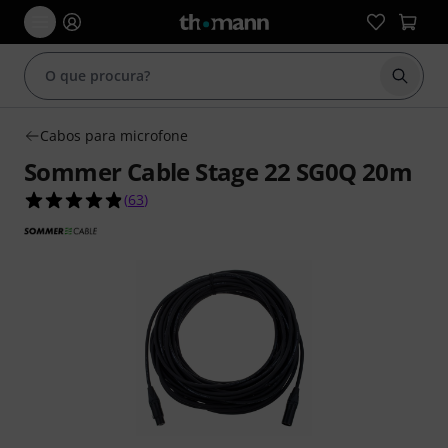
Inicia
Cabos para microfone
Sommer Cable Stage 22 SG0Q 20m
4.8 de 5 estrelas de 63 avaliações de clientes
(
63
)