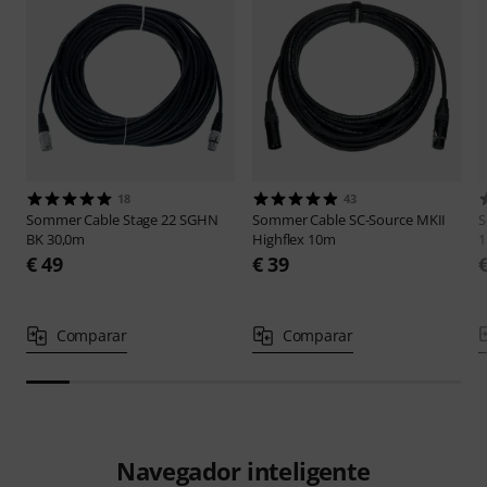
18
43
Sommer Cable
Stage 22 SGHN
Sommer Cable
SC-Source MKII
S
BK 30,0m
Highflex 10m
€ 49
€ 39
Comparar
Comparar
Navegador inteligente