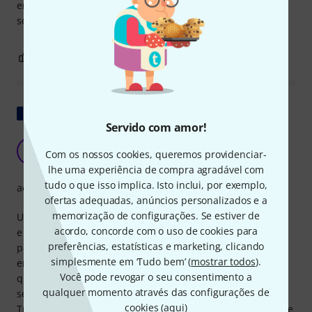
enrolar e torcer. Konktors NEUTRICOS são clássicos. A
soldagem poderia ser feita melhor.
0
0
REPORTAR A CRÍTICA
Mostrar original
Servido com amor!
Bom, longo e confiável
1
Com os nossos cookies, queremos providenciar-
10jeff 22.03.2021
lhe uma experiência de compra agradável com
tudo o que isso implica. Isto inclui, por exemplo,
acabamento
ofertas adequadas, anúncios personalizados e a
memorização de configurações. Se estiver de
Um amigo meu usa esse cabo bastante há mais de um ano
acordo, concorde com o uso de cookies para
e nunca teve problemas. Então eu peguei o mesmo. Uma
preferências, estatísticas e marketing, clicando
pequena dica: todos os nossos cabos acima de 10m estão
simplesmente em ‘Tudo bem’ (
mostrar todos
).
em bobinas (encontramos vazios em quase todo o lado) o
Você pode revogar o seu consentimento a
que nos permite armazenar e desenrolar os nossos cabos
qualquer momento através das configurações de
sem qualquer problema de torção ou emaranhamento...
cookies (
aqui
)
Transporte e manuseamento de cabos a sua importância se