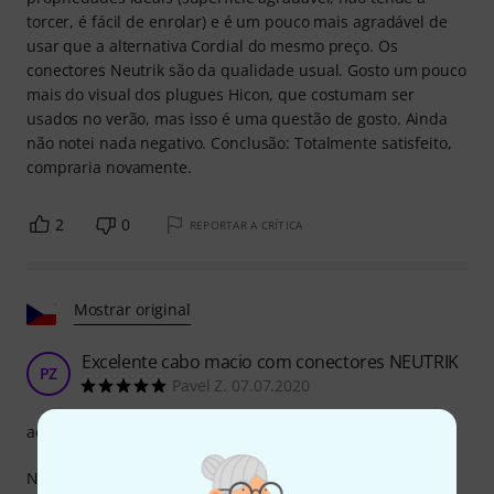
torcer, é fácil de enrolar) e é um pouco mais agradável de
usar que a alternativa Cordial do mesmo preço. Os
conectores Neutrik são da qualidade usual. Gosto um pouco
mais do visual dos plugues Hicon, que costumam ser
usados no verão, mas isso é uma questão de gosto. Ainda
não notei nada negativo. Conclusão: Totalmente satisfeito,
compraria novamente.
2
0
REPORTAR A CRÍTICA
Mostrar original
Excelente cabo macio com conectores NEUTRIK
PZ
Pavel Z. 07.07.2020
acabamento
Nada a reclamar. O cabo é muito macio. Não tende a