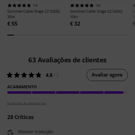
128
146
Sommer Cable
Stage 22 SG0Q
Sommer Cable
Stage 22 SG0Q
S
30m
10m
€ 55
€ 32
63
Avaliações de clientes
Avaliar agora
4.8
/ 5
ACABAMENTO
Diretrizes de apreciações
28
Críticas
Mostrar tradução