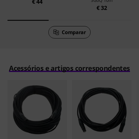
SG0Q 10m
€ 44
€ 32
Comparar
Acessórios e artigos correspondentes