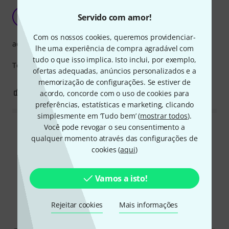
Top quality
Servido com amor!
A
Anónimo 11.03.2016
Com os nossos cookies, queremos providenciar-
acabamento
lhe uma experiência de compra agradável com
tudo o que isso implica. Isto inclui, por exemplo,
Top quality cable, no issues with it. does its job perfectly
ofertas adequadas, anúncios personalizados e a
memorização de configurações. Se estiver de
0
0
acordo, concorde com o uso de cookies para
REPORTAR A CRÍTICA
preferências, estatísticas e marketing, clicando
simplesmente em ‘Tudo bem’ (
mostrar todos
).
Você pode revogar o seu consentimento a
Ler todas as reviews
qualquer momento através das configurações de
cookies (
aqui
)
Sabia?
Vamos a isto!
Todos
Guia Online
Rejeitar cookies
Mais informações