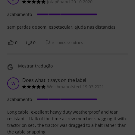
jotapêband 20.10.2020
acabamento
sem perdas de som, espetacular, ajuda nas distancias
0
0
REPORTAR A CRÍTICA
Mostrar tradução
Does what it says on the label
W
Welshmanofsteel 19.03.2021
acabamento
Long cable, excellent heavy duty weatherproof and tear
resistant - I talk of the time a crew member snagging it with
tractor on set , the tractor was dragged to a halt rather than
the cable snapping