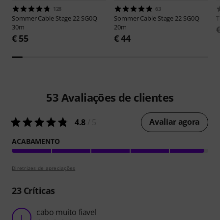
128
63
Sommer Cable
Stage 22 SG0Q
Sommer Cable
Stage 22 SG0Q
30m
20m
€ 55
€ 44
53
Avaliações de clientes
Avaliar agora
4.8
/ 5
ACABAMENTO
Diretrizes de apreciações
23
Críticas
cabo muito fiavel
J