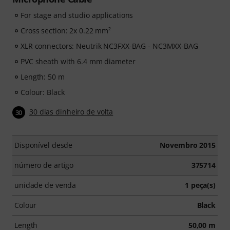
For stage and studio applications
Cross section: 2x 0.22 mm²
XLR connectors: Neutrik NC3FXX-BAG - NC3MXX-BAG
PVC sheath with 6.4 mm diameter
Length: 50 m
Colour: Black
30 dias dinheiro de volta
30
Disponível desde
Novembro 2015
número de artigo
375714
unidade de venda
1 peça(s)
Colour
Black
Length
50,00 m