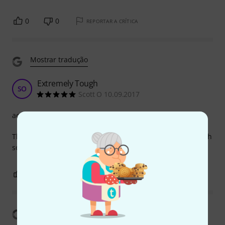
0
0
REPORTAR A CRÍTICA
Mostrar tradução
Extremely Tough
SO
Scott O 10.09.2017
acabamento
The connectors are great quality and the cable is very tough
so I would purchase again.
0
0
REPORTAR A CRÍTICA
Mostrar tradução