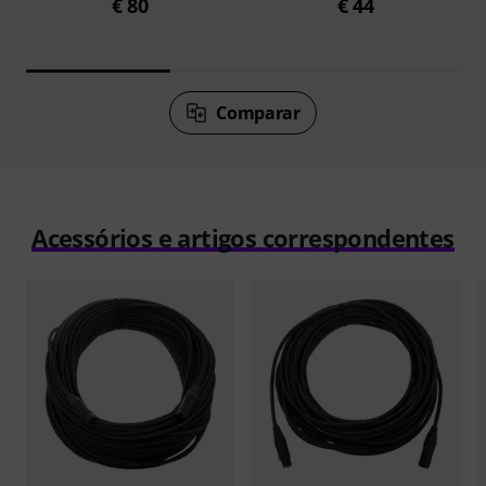
€ 80
€ 44
Comparar
Acessórios e artigos correspondentes