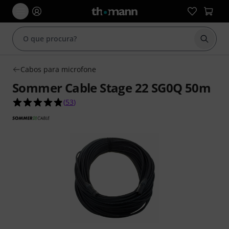
Inicia
Cabos para microfone
Sommer Cable Stage 22 SG0Q 50m
4.8 de 5 estrelas de 53 avaliações de clientes
(
53
)