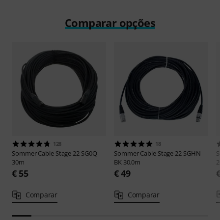
Comparar opções
128
18
Sommer Cable
Stage 22 SG0Q
Sommer Cable
Stage 22 SGHN
S
30m
BK 30,0m
€ 55
€ 49
Comparar
Comparar