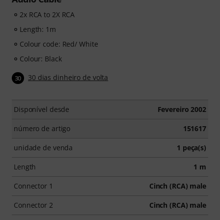
2x RCA to 2X RCA
Length: 1m
Colour code: Red/ White
Colour: Black
30 dias dinheiro de volta
30
Disponível desde
Fevereiro 2002
número de artigo
151617
unidade de venda
1 peça(s)
Length
1 m
Connector 1
Cinch (RCA) male
Connector 2
Cinch (RCA) male