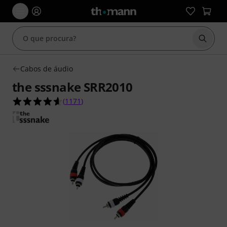
Inicia
Cabos de áudio
the sssnake SRR2010
4.6 de 5 estrelas de 1171 avaliações de clientes
(
1171
)