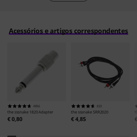
Acessórios e artigos correspondentes
4856
823
the sssnake
1820 Adapter
the sssnake
SRR2020
t
€ 0,80
€ 4,85