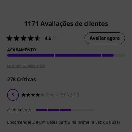
1171
Avaliações de clientes
Avaliar agora
4.6
/ 5
ACABAMENTO
Diretrizes de apreciações
278
Críticas
S
Smick 07.06.2019
acabamento
Encomendei 2 e um deles partiu na primeira vez que usei