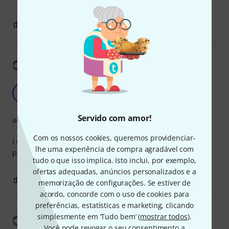
1
0
REPORTAR A CRÍTICA
Mostrar tradução
Good cable
A
Animator 14.12.2020
Servido com amor!
acabamento
Com os nossos cookies, queremos providenciar-
I use this cable at home and it's a good cable for a good
lhe uma experiência de compra agradável com
price so I'm happy with it.
tudo o que isso implica. Isto inclui, por exemplo,
ofertas adequadas, anúncios personalizados e a
0
0
REPORTAR A CRÍTICA
memorização de configurações. Se estiver de
acordo, concorde com o uso de cookies para
preferências, estatísticas e marketing, clicando
simplesmente em ‘Tudo bem’ (
mostrar todos
).
Mostrar tradução
Você pode revogar o seu consentimento a