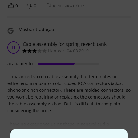
0
0
REPORTAR A CRÍTICA
Mostrar tradução
Cable assembly for spring reverb tank
H
Han-earl 04.03.2019
acabamento
Unbalanced stereo cable assembly that terminates on
either end in a pair of color coded RCA connectors (a.k.a.
phono or cinch connector). These are molded connectors, so
you won't be repairing or replacing the connectors should
the cable assembly go bad. But it's difficult to complain
considering the price.
I have no experience using these in general audio
Mostrar mais