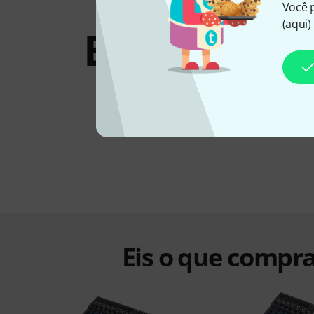
Você 
(
aqui
)
Bundles &
ofertas
Eis o que compra