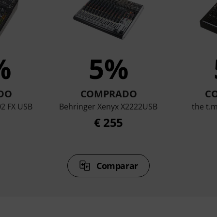
%
5%
DO
COMPRADO
C
02 FX USB
Behringer Xenyx X2222USB
the t.
€ 255
Comparar