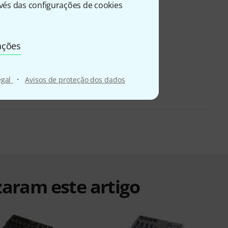
és das configurações de cookies
ações
·
egal
Avisos de proteção dos dados
zaram este artigo