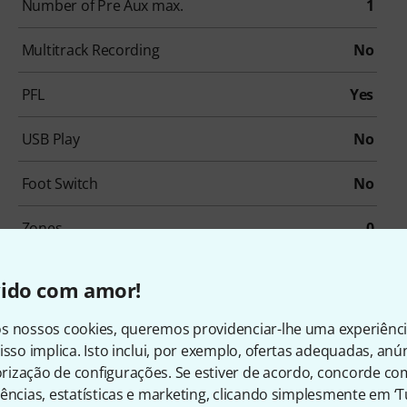
Number of Pre Aux max.
1
Multitrack Recording
No
PFL
Yes
USB Play
No
Foot Switch
No
Zones
0
vido com amor!
s nossos cookies, queremos providenciar-lhe uma experiênc
isso implica. Isto inclui, por exemplo, ofertas adequadas, an
ização de configurações. Se estiver de acordo, concorde co
ências, estatísticas e marketing, clicando simplesmente em ‘