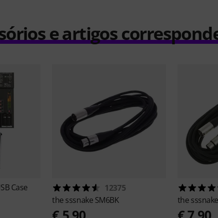
sórios e artigos correspond
USB Case
12375
the sssnake
SM6BK
the sssnak
€ 5,90
€ 7,90