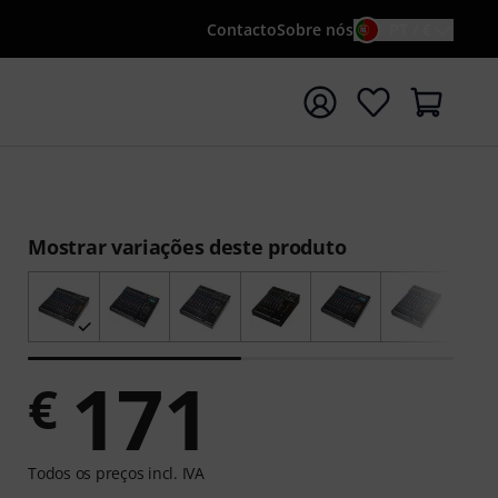
Contacto
Sobre nós
PT / €
iar pesquisa com o termo de pesquisa {searchTerm}
Mostrar variações deste produto
171
€
Todos os preços incl. IVA