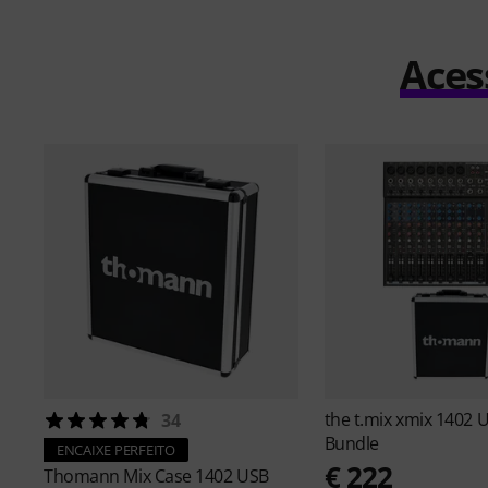
Aces
the t.mix
xmix 1402 
34
Bundle
ENCAIXE PERFEITO
€ 222
Thomann
Mix Case 1402 USB