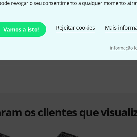
pode revogar o seu consentimento a qualquer momento atrav
the t.mix xmix 1402 USB Case Bundle
Rejeitar cookies
Mais inform
Vamos a isto!
€ 222
Informação l
ram os clientes que visuali