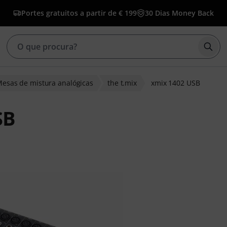
Portes gratuitos a partir de € 199
30 Dias Money Back
Inic
esas de mistura analógicas
the t.mix
xmix 1402 USB
SB
 clientes