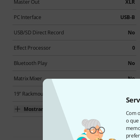
Master Out
XLR
PC Interface
USB-B
USB/SD Direct Record
No
Effect Processor
0
Bluetooth Play
No
Matrix Mixer
No
19" Rackmount
No
Ser
Mostrar mais
Com o
o que 
memor
prefer