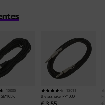
entes
10335
18011
e
SM10BK
the sssnake
IPP1030
F
€ 3,55
€