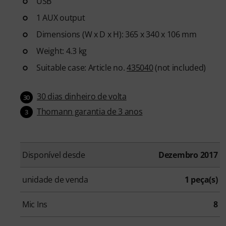
USB
1 AUX output
Dimensions (W x D x H): 365 x 340 x 106 mm
Weight: 4.3 kg
Suitable case: Article no.
435040
(not included)
30 dias dinheiro de volta
30
Thomann garantia de 3 anos
3
Disponível desde
Dezembro 2017
unidade de venda
1 peça(s)
Mic Ins
8