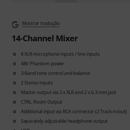
Mostrar tradução
14-Channel Mixer
8 XLR microphone inputs / line inputs
48V Phantom power
3-Band tone control and balance
2 Stereo inputs
Master output via 2 x XLR and 2 x 6.3 mm jack
CTRL. Room Output
Additional input via RCA connector (2 Track in/out)
Separately adjustable headphone output