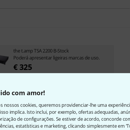
the t.amp TSA 2200 B-Stock
Poderá apresentar ligeiras marcas de uso.
€ 325
vido com amor!
s nossos cookies, queremos providenciar-lhe uma experiênc
isso implica. Isto inclui, por exemplo, ofertas adequadas, an
sórios e artigos correspond
ização de configurações. Se estiver de acordo, concorde co
ências, estatísticas e marketing, clicando simplesmente em ‘