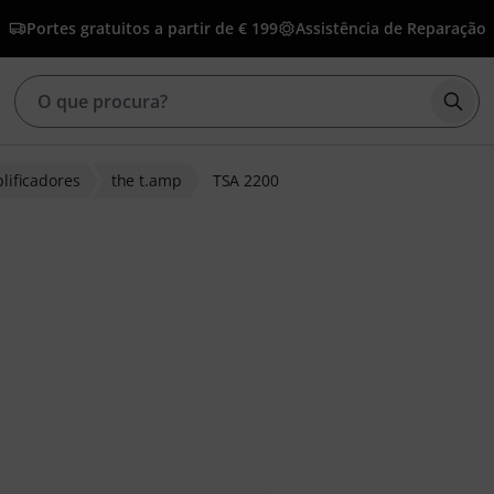
Portes gratuitos a partir de € 199
Assistência de Reparação
Inic
lificadores
the t.amp
TSA 2200
de clientes