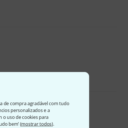
ia de compra agradável com tudo
úncios personalizados e a
entes
m o uso de cookies para
Tudo bem’ (
mostrar todos
).