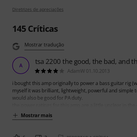
Diretrizes de apreciações
145
Críticas
Mostrar tradução
tsa 2200 the good, the bad, and t
A
AdamW 01.10.2013
i bought this amp originally to power a bass guitar rig (
myself it was brilliant, lightweight, powerful and simple t
would also be good for PA duty.
the power ratings for this amp are a little unclear in the
Mostrar mais