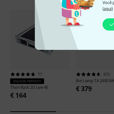
Você 
(
aqui
)
77
975
the t.amp
TA 2400 M
ENCAIXE PERFEITO
€ 379
Thon
Rack 2U Live 45
€ 164