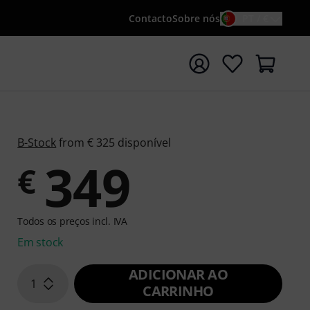
Contacto
Sobre nós
PT / €
iar pesquisa com o termo de pesquisa {searchTerm}
B-Stock
from € 325 disponível
349
€
Todos os preços incl. IVA
Em stock
ADICIONAR AO
1
CARRINHO