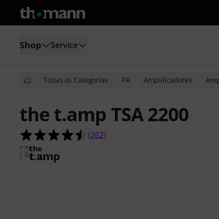
Shop
Service
Todas as Categorias
PA
Amplificadores
Amp
the t.amp TSA 2200
4.5 de 5 estrelas de 262 avaliações 
(
262
)