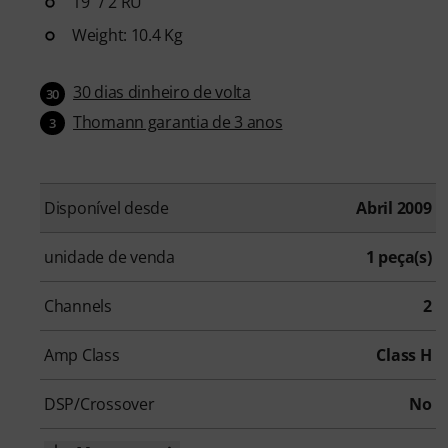
19" / 2 RU
Weight: 10.4 Kg
30 dias dinheiro de volta
30
Thomann garantia de 3 anos
3
Disponível desde
Abril 2009
unidade de venda
1 peça(s)
Channels
2
Amp Class
Class H
DSP/Crossover
No