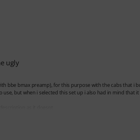
he ugly
with bbe bmax preamp), for this purpose with the cabs that i bu
o use, but when i selected this set up i also had in mind that it
 description as it doesnt