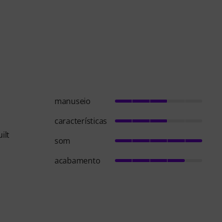
manuseio
características
ilt
som
acabamento