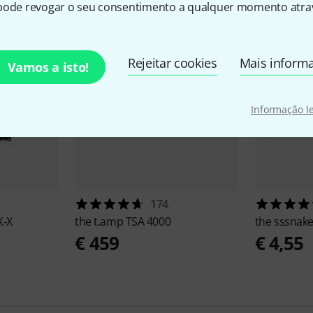
pode revogar o seu consentimento a qualquer momento atrav
Rejeitar cookies
Mais inform
Vamos a isto!
Informação l
174
K-X
the t.amp
TSA 4000
the sssnak
€ 459
€ 4,55