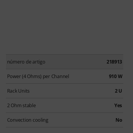
número de artigo
218913
Power (4 Ohms) per Channel
910 W
Rack Units
2 U
2 Ohm stable
Yes
Convection cooling
No