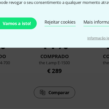
pode revogar o seu consentimento a qualquer momento atrav
Rejeitar cookies
Mais inform
Vamos a isto!
%
11%
Informação l
DO
COMPRADO
C
 4-700
the t.amp E-1500
the
€ 289
Comparar