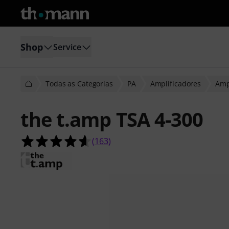
Shop
Service
Todas as Categorias
PA
Amplificadores
Amp
the t.amp TSA 4-300
4.6 de 5 estrelas de 163 avaliações 
(
163
)