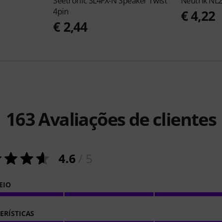
Seetronic
SL4FX-N Speaker Twist
Neutrik
NL2
4pin
€ 4,22
€ 2,44
163
Avaliações de clientes
4.6
/ 5
EIO
ERÍSTICAS