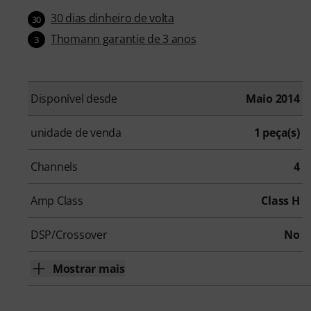
30 dias dinheiro de volta
30
Thomann garantie de 3 anos
3
Disponível desde
Maio 2014
unidade de venda
1 peça(s)
Channels
4
Amp Class
Class H
DSP/Crossover
No
Mostrar mais