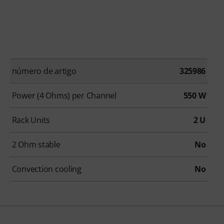
número de artigo
325986
Power (4 Ohms) per Channel
550 W
Rack Units
2 U
2 Ohm stable
No
Convection cooling
No