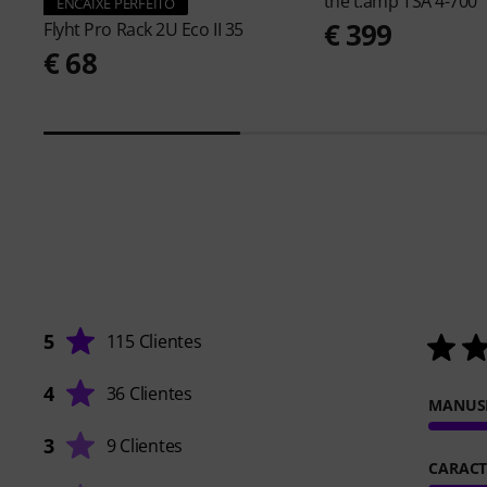
the t.amp
TSA 4-700
ENCAIXE PERFEITO
€ 399
Flyht Pro
Rack 2U Eco II 35
€ 68
5
115 Clientes
4
36 Clientes
MANUS
3
9 Clientes
CARACT