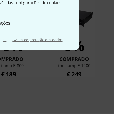
és das configurações de cookies
ações
10%
6%
·
egal
Avisos de proteção dos dados
OMPRADO
COMPRADO
 t.amp E-800
the t.amp E-1200
€ 189
€ 249