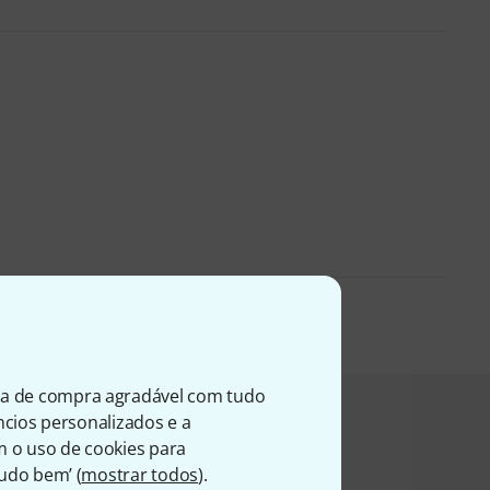
ia de compra agradável com tudo
úncios personalizados e a
zaram este artigo
m o uso de cookies para
Tudo bem’ (
mostrar todos
).