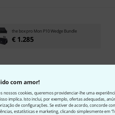
the box pro Mon P10 Wedge Bundle
€ 1.285
vido com amor!
s nossos cookies, queremos providenciar-lhe uma experiênc
isso implica. Isto inclui, por exemplo, ofertas adequadas, an
ram os clientes que visuali
ização de configurações. Se estiver de acordo, concorde co
ências, estatísticas e marketing, clicando simplesmente em ‘