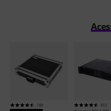
Aces
100
812