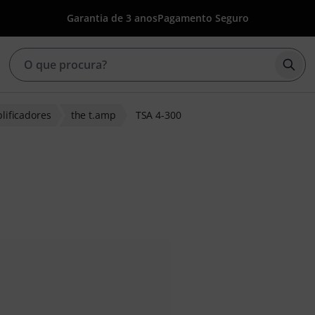
Garantia de 3 anos
Pagamento Seguro
Inic
lificadores
the t.amp
TSA 4-300
de clientes