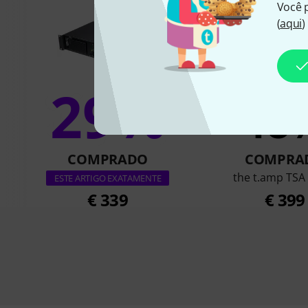
Você 
(
aqui
)
29%
18
COMPRADO
COMPRA
the t.amp TSA
ESTE ARTIGO EXATAMENTE
€ 339
€ 399