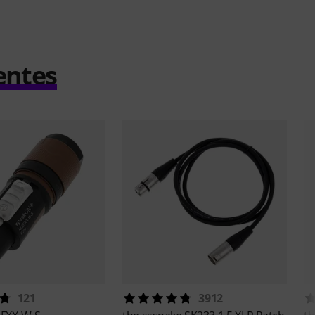
entes
121
3912