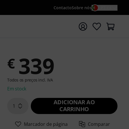
Contacto
Sobre nós
PT / €
iar pesquisa com o termo de pesquisa {searchTerm}
339
€
Todos os preços incl. IVA
Em stock
ADICIONAR AO
1
CARRINHO
Marcador de página
Comparar