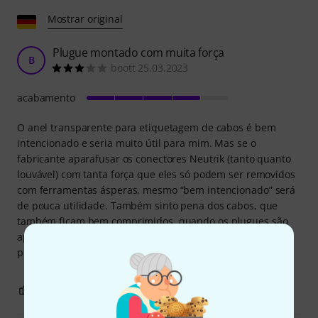
Mostrar original
Plugue montado com muita força
B
boott 25.03.2023
acabamento
O anel transparente para etiquetagem de cabos é bem
intencionado e seria muito útil para mim. Mas se o
fabricante aparafusar os conectores Neutrik (tanto quanto
louvável) com tanta força que eles só podem ser removidos
com ferramentas ásperas, mesmo “bem intencionado” será
de pouca utilidade. Também sinto pena dos cabos, que
também ficam bem comprimidos, quando os plugues são
aparafusados com tanta força. Caso contrário,
provavelmente seria um bom cabo.
0
2
REPORTAR A CRÍTICA