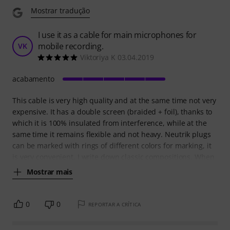
Mostrar tradução
I use it as a cable for main microphones for
mobile recording.
VK
Viktoriya K 03.04.2019
acabamento
This cable is very high quality and at the same time not very
expensive. It has a double screen (braided + foil), thanks to
which it is 100% insulated from interference, while at the
same time it remains flexible and not heavy. Neutrik plugs
can be marked with rings of different colors for marking, it
is very convenient. I write down classic compositions. When
Mostrar mais
0
0
REPORTAR A CRÍTICA