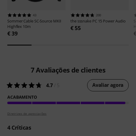
43
200
Sommer Cable
SC-Source MKII
the sssnake
PC 15 Power Audio
S
Highflex 10m
H
€ 55
€ 39
7
Avaliações de clientes
Avaliar agora
4.7
/ 5
ACABAMENTO
Diretrizes de apreciações
4
Críticas