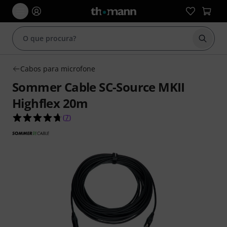
Inicia
Cabos para microfone
Sommer Cable SC-Source MKII
Highflex 20m
4.7 de 5 estrelas de 7 avaliações de clientes
(
7
)