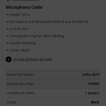
Microphone Cable
Length: 20 m
XLR male to XLR female (NC3MXX-B and NC3FXX-B)
2x 0.25 mm²
Transparent ring for cable labeling
Double shielding
Colour: Black
30 dias dinheiro de volta
30
Disponível desde
Julho 2017
número de artigo
414956
unidade de venda
1 peça(s)
Colour
Black