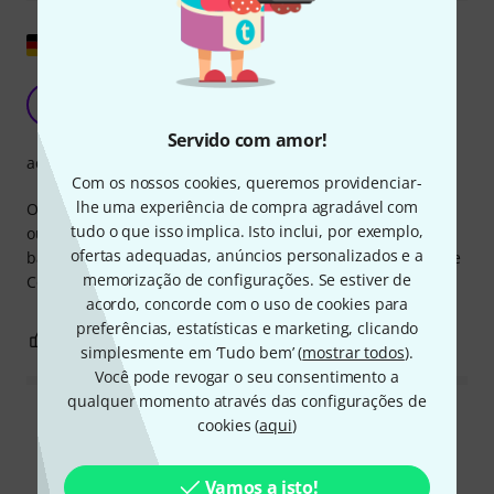
Mostrar original
Qualidade do cabo no verão
MA
Mathias Andrae 10.04.2022
Servido com amor!
acabamento
Com os nossos cookies, queremos providenciar-
lhe uma experiência de compra agradável com
O que você quer escrever sobre este cabo? Talvez no
tudo o que isso implica. Isto inclui, por exemplo,
outono, o mais tardar, quando as temperaturas são mais
ofertas adequadas, anúncios personalizados e a
baixas, você prefira usar produtos SommerCable em vez de
memorização de configurações. Se estiver de
Cordial. Highflex é realmente Highflex
acordo, concorde com o uso de cookies para
preferências, estatísticas e marketing, clicando
0
0
REPORTAR A CRÍTICA
simplesmente em ‘Tudo bem’ (
mostrar todos
).
Você pode revogar o seu consentimento a
qualquer momento através das configurações de
Ler todas as reviews
cookies (
aqui
)
Vamos a isto!