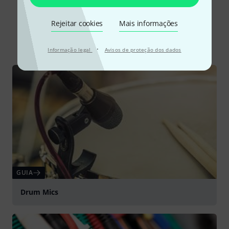
Sabia?
Rejeitar cookies
Mais informações
Todos
Guia Online
·
Informação legal
Avisos de proteção dos dados
GUIA
Drum Mics