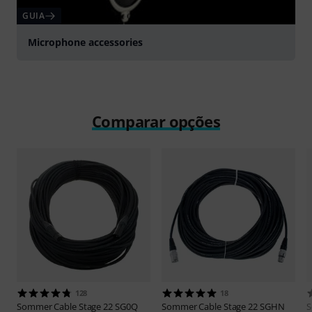
GUIA
Microphone accessories
Comparar opções
128
18
Sommer Cable
Stage 22 SG0Q
Sommer Cable
Stage 22 SGHN
S